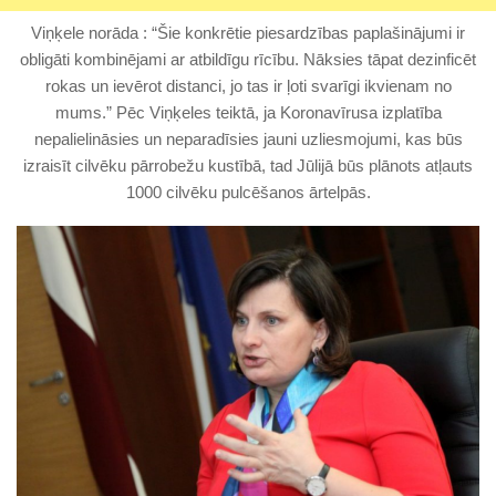
Viņķele norāda : “Šie konkrētie piesardzības paplašinājumi ir
obligāti kombinējami ar atbildīgu rīcību. Nāksies tāpat dezinficēt
rokas un ievērot distanci, jo tas ir ļoti svarīgi ikvienam no
mums.” Pēc Viņķeles teiktā, ja Koronavīrusa izplatība
nepalielināsies un neparadīsies jauni uzliesmojumi, kas būs
izraisīt cilvēku pārrobežu kustībā, tad Jūlijā būs plānots atļauts
1000 cilvēku pulcēšanos ārtelpās.