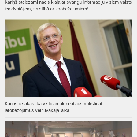
Kariņš steidzami nācis klajā ar svarīgu informāciju visiem valsts
iedzīvotājiem, saistībā ar ierobežojumiem!
Kariņš izsakās, ka visticamāk neatļaus mīkstināt
ierobežojumus vēl tuvākajā laikā