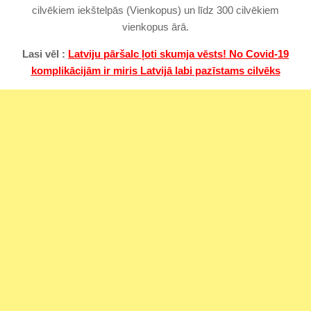
cilvēkiem iekštelpās (Vienkopus) un līdz 300 cilvēkiem
vienkopus ārā.
Lasi vēl :
Latviju pāršalc ļoti skumja vēsts! No Covid-19
komplikācijām ir miris Latvijā labi pazīstams cilvēks