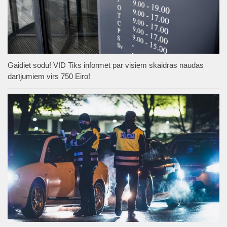
Gaidiet sodu! VID Tiks informēt par visiem skaidras naudas
darījumiem virs 750 Eiro!