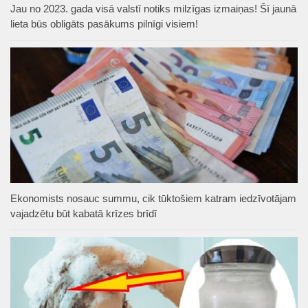
Jau no 2023. gada visā valstī notiks milzīgas izmaiņas! Šī jaunā
lieta būs obligāts pasākums pilnīgi visiem!
Ekonomists nosauc summu, cik tūktošiem katram iedzīvotājam
vajadzētu būt kabatā krīzes brīdī