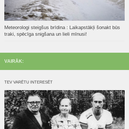
Meteorologi steigšus brīdina : Laikapstākļi šonakt būs
traki, spēcīga snigšana un lieli mīnusi!
VAIRĀK:
TEV VARĒTU INTERESĒT