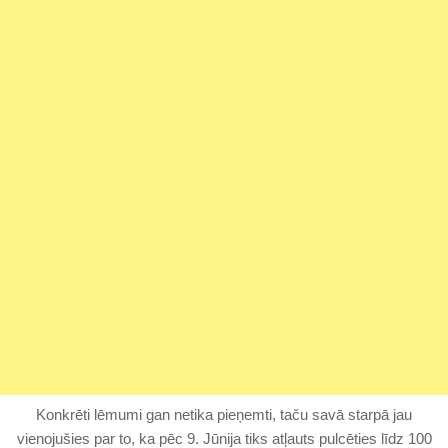
Konkrēti lēmumi gan netika pieņemti, taču savā starpā jau
vienojušies par to, ka pēc 9. Jūnija tiks atļauts pulcēties līdz 100