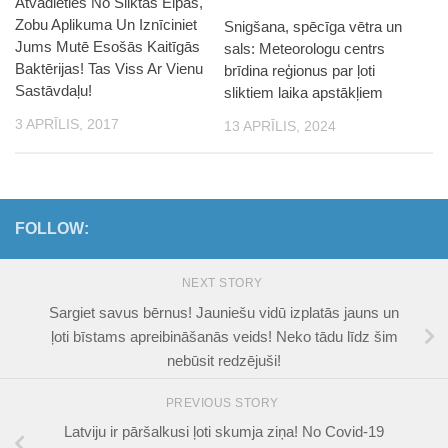
Atvadieties No Sliktas Elpas,
Zobu Aplikuma Un Iznīciniet
Snigšana, spēcīga vētra un
Jums Mutē Esošās Kaitīgās
sals: Meteorologu centrs
Baktērijas! Tas Viss Ar Vienu
brīdina reģionus par ļoti
Sastāvdaļu!
sliktiem laika apstākļiem
3 APRĪLIS, 2017
13 APRĪLIS, 2024
FOLLOW:
NEXT STORY
Sargiet savus bērnus! Jauniešu vidū izplatās jauns un
ļoti bīstams apreibināšanās veids! Neko tādu līdz šim
nebūsit redzējuši!
PREVIOUS STORY
Latviju ir pāršalkusi ļoti skumja ziņa! No Covid-19