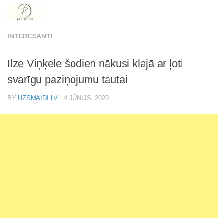
Skip to content
INTERESANTI
Ilze Viņķele šodien nākusi klajā ar ļoti
svarīgu paziņojumu tautai
BY
UZSMAIDI.LV
·
4 JŪNIJS, 2020