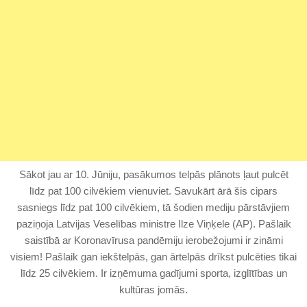
Sākot jau ar 10. Jūniju, pasākumos telpās plānots ļaut pulcēt
līdz pat 100 cilvēkiem vienuviet. Savukārt ārā šis cipars
sasniegs līdz pat 100 cilvēkiem, tā šodien mediju pārstāvjiem
paziņoja Latvijas Veselības ministre Ilze Viņķele (AP). Pašlaik
saistībā ar Koronavīrusa pandēmiju ierobežojumi ir zināmi
visiem! Pašlaik gan iekštelpās, gan ārtelpās drīkst pulcēties tikai
līdz 25 cilvēkiem. Ir izņēmuma gadījumi sporta, izglītības un
kultūras jomās.