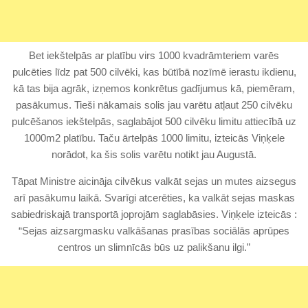
Bet iekštelpās ar platību virs 1000 kvadrāmteriem varēs
pulcēties līdz pat 500 cilvēki, kas būtībā nozīmē ierastu ikdienu,
kā tas bija agrāk, izņemos konkrētus gadījumus kā, piemēram,
pasākumus. Tieši nākamais solis jau varētu atļaut 250 cilvēku
pulcēšanos iekštelpās, saglabājot 500 cilvēku limitu attiecībā uz
1000m2 platību. Taču ārtelpās 1000 limitu, izteicās Viņķele
norādot, ka šis solis varētu notikt jau Augustā.
Tāpat Ministre aicināja cilvēkus valkāt sejas un mutes aizsegus
arī pasākumu laikā. Svarīgi atcerēties, ka valkāt sejas maskas
sabiedriskajā transportā joprojām saglabāsies. Viņķele izteicās :
“Sejas aizsargmasku valkāšanas prasības sociālās aprūpes
centros un slimnīcās būs uz palikšanu ilgi.”