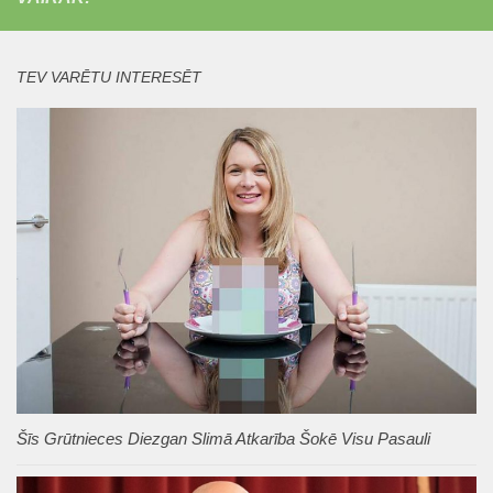
TEV VARĒTU INTERESĒT
Šīs Grūtnieces Diezgan Slimā Atkarība Šokē Visu Pasauli