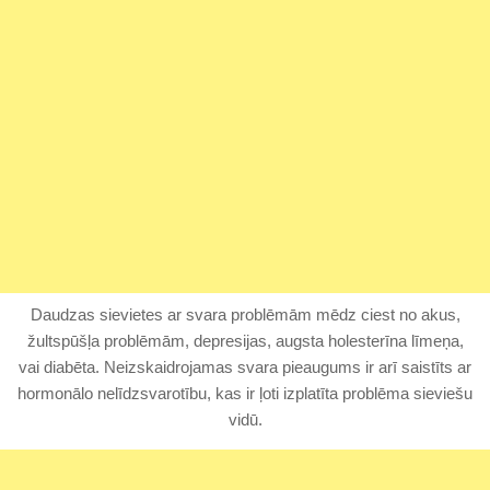
Daudzas sievietes ar svara problēmām mēdz ciest no akus,
žultspūšļa problēmām, depresijas, augsta holesterīna līmeņa,
vai diabēta. Neizskaidrojamas svara pieaugums ir arī saistīts ar
hormonālo nelīdzsvarotību, kas ir ļoti izplatīta problēma sieviešu
vidū.