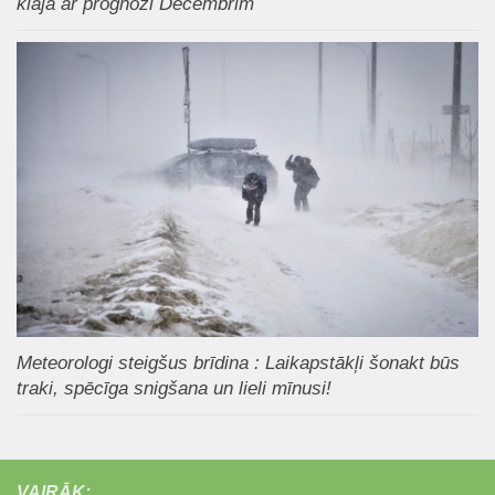
klajā ar prognozi Decembrim
Meteorologi steigšus brīdina : Laikapstākļi šonakt būs
traki, spēcīga snigšana un lieli mīnusi!
VAIRĀK: