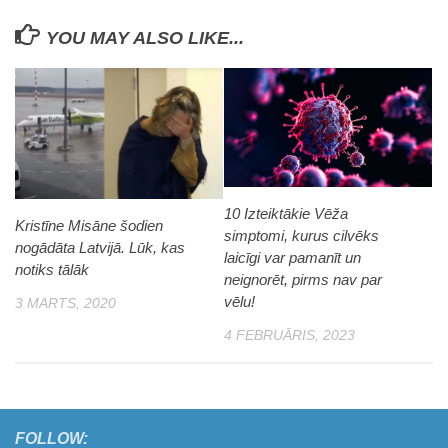
YOU MAY ALSO LIKE...
10 Izteiktākie Vēža
Kristīne Misāne šodien
simptomi, kurus cilvēks
nogādāta Latvijā. Lūk, kas
laicīgi var pamanīt un
notiks tālāk
neignorēt, pirms nav par
vēlu!
3 MARTS, 2020
4 FEBRUĀRIS, 2023
FOLLOW: