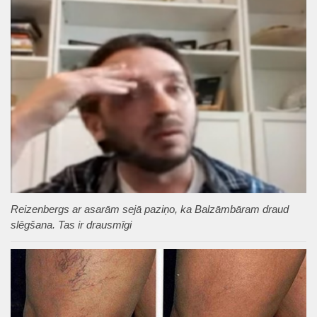
Reizenbergs ar asarām sejā paziņo, ka Balzāmbāram draud
slēgšana. Tas ir drausmīgi