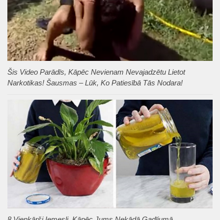
Šis Video Parādīs, Kāpēc Nevienam Nevajadzētu Lietot
Narkotikas! Šausmas – Lūk, Ko Patiesībā Tās Nodara!
8 Vienkārši Iemesli, Kāpēc Jums Nekādā Gadījumā