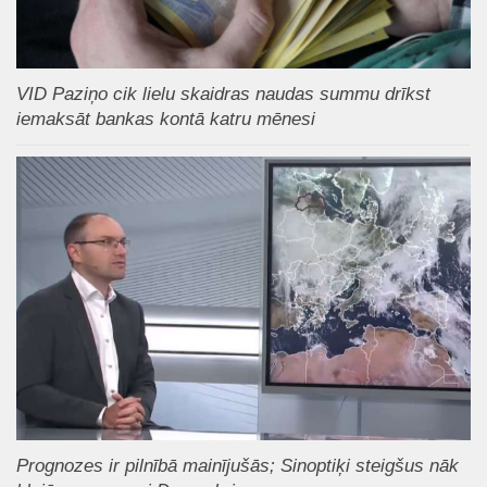
VID Paziņo cik lielu skaidras naudas summu drīkst
iemaksāt bankas kontā katru mēnesi
Prognozes ir pilnībā mainījušās; Sinoptiķi steigšus nāk