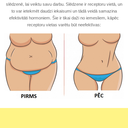
slēdzenē, lai veiktu savu darbu. Slēdzene ir receptoru vietā, un
to var ietekmēt daudzi iekaisumi un tādā veidā samazina
efektivitāti hormoniem. Šie ir tikai daži no iemesliem, kāpēc
receptoru vietas varētu būt neefektīvas: