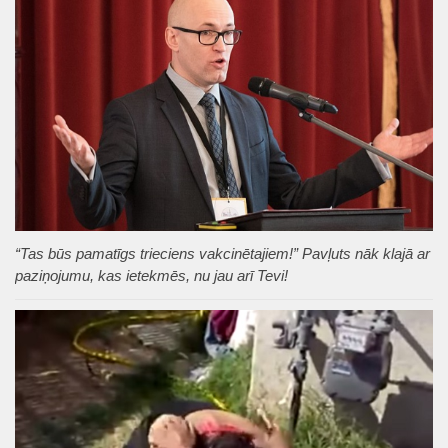
“Tas būs pamatīgs trieciens vakcinētajiem!” Pavļuts nāk klajā ar
paziņojumu, kas ietekmēs, nu jau arī Tevi!