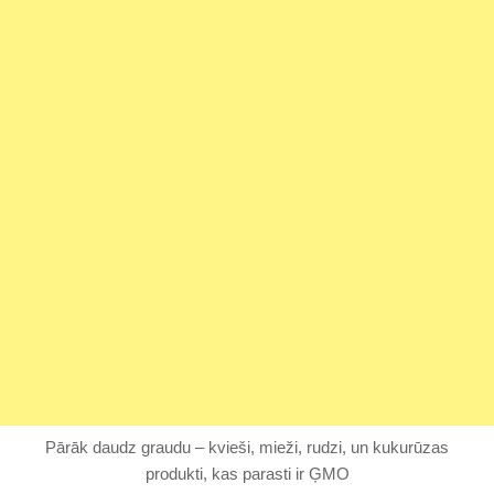
Pārāk daudz graudu – kvieši, mieži, rudzi, un kukurūzas
produkti, kas parasti ir ĢMO