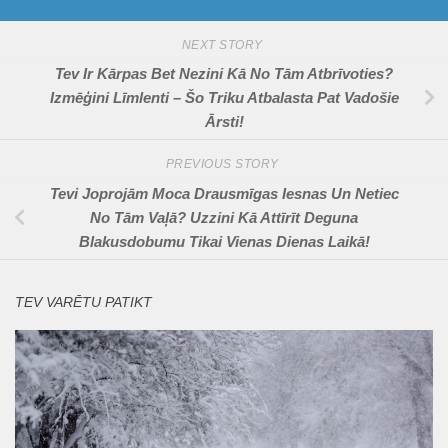
NEXT STORY
Tev Ir Kārpas Bet Nezini Kā No Tām Atbrīvoties?
Izmēģini Līmlenti – Šo Triku Atbalasta Pat Vadošie
Ārsti!
PREVIOUS STORY
Tevi Joprojām Moca Drausmīgas Iesnas Un Netiec
No Tām Vaļā? Uzzini Kā Attīrīt Deguna
Blakusdobumu Tikai Vienas Dienas Laikā!
TEV VARĒTU PATIKT