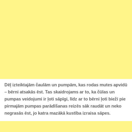
Dēļ izteiktajām čaulām un pumpām, kas rodas mutes apvidū
– bērni atsakās ēst. Tas skaidrojams ar to, ka čūlas un
pumpas veidojumi ir ļoti sāpīgi, līdz ar to bērni ļoti bieži pie
pirmajām pumpas parādīšanas reizēs sāk raudāt un neko
negrasās ēst, jo katra mazākā kustība izraisa sāpes.