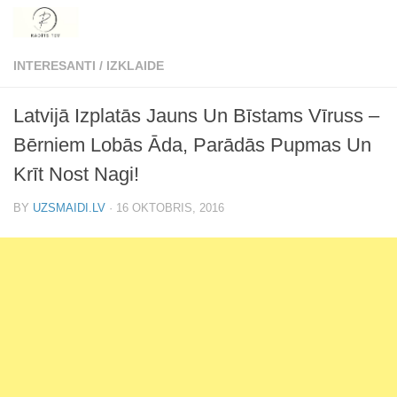
Skip to content
INTERESANTI
/
IZKLAIDE
Latvijā Izplatās Jauns Un Bīstams Vīruss –
Bērniem Lobās Āda, Parādās Pupmas Un
Krīt Nost Nagi!
BY
UZSMAIDI.LV
·
16 OKTOBRIS, 2016