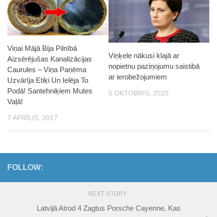
Viņai Mājā Bija Pilnībā
Viņķele nākusi klajā ar
Aizsērējušas Kanalizācijas
nopietnu paziņojumu saistibā
Caurules – Viņa Paņēma
ar ierobežojumiem
Uzvārīja Etiķi Un Ielēja To
Podā! Santehniķiem Mutes
5 OKTOBRIS, 2020
Vaļā!
7 APRĪLIS, 2017
FOLLOW:
NEXT STORY
Latvijā Atrod 4 Zagtus Porsche Cayenne, Kas