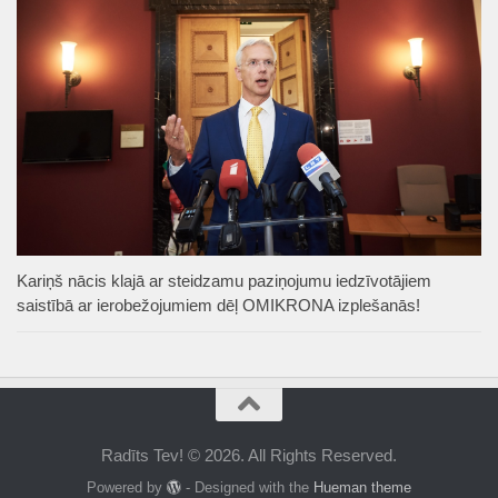
Kariņš nācis klajā ar steidzamu paziņojumu iedzīvotājiem
saistībā ar ierobežojumiem dēļ OMIKRONA izplešanās!
Radīts Tev! © 2026. All Rights Reserved.
Powered by
- Designed with the
Hueman theme