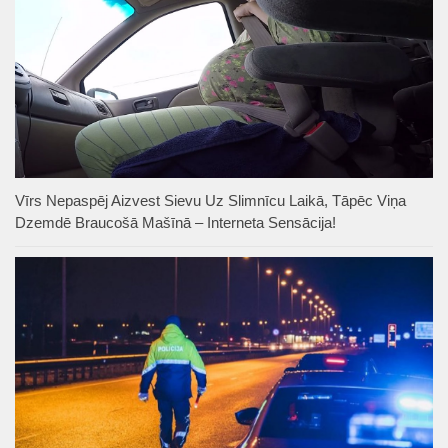
Vīrs Nepaspēj Aizvest Sievu Uz Slimnīcu Laikā, Tāpēc Viņa
Dzemdē Braucošā Mašīnā – Interneta Sensācija!