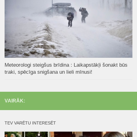
Meteorologi steigšus brīdina : Laikapstākļi šonakt būs
traki, spēcīga snigšana un lieli mīnusi!
VAIRĀK:
TEV VARĒTU INTERESĒT