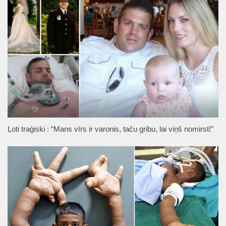
Ļoti traģiski : “Mans vīrs ir varonis, taču gribu, lai viņš nomirst!”