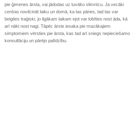
pie ģimenes ārsta, vai jādodas uz tuvāko slimnīcu. Ja vecāki
cenšas novilcināt laiku un domā, ka tas pāries, tad tas var
beigties traģiski, jo ilgākam laikam ejot var lobīties nost āda, kā
arī nākt nost nagi. Tāpēc ārste iesaka pie mazākajiem
simptomiem vērsties pie ārsta, kas tad arī sniegs nepieciešamo
konsultāciju un pārējo palīdzību.