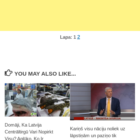
2
Lapa:
1
YOU MAY ALSO LIKE...
Domāji, Ka Latvija
Kariņš visu nāciju noliek uz
Centrāltirgū Vari Nopirkt
lāpstiņām un paziņo tik
Visu? Aplūko, Ko Ir