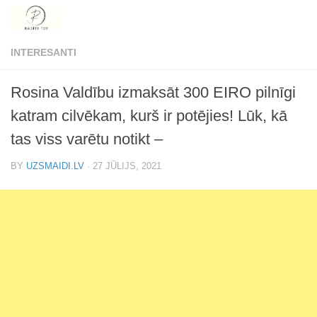
Skip to content
INTERESANTI
Rosina Valdību izmaksāt 300 EIRO pilnīgi
katram cilvēkam, kurš ir potējies! Lūk, kā
tas viss varētu notikt –
BY
UZSMAIDI.LV
·
27 JŪLIJS, 2021