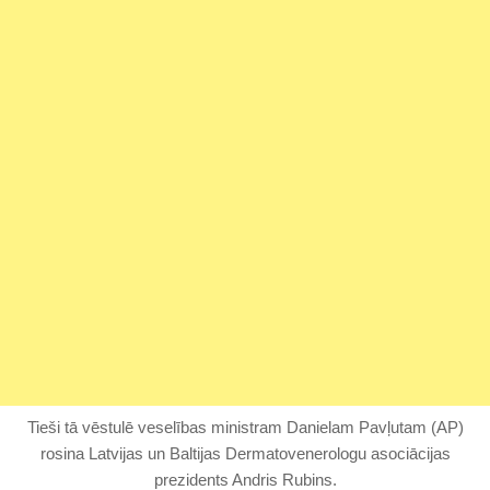
Tieši tā vēstulē veselības ministram Danielam Pavļutam (AP)
rosina Latvijas un Baltijas Dermatovenerologu asociācijas
prezidents Andris Rubins.