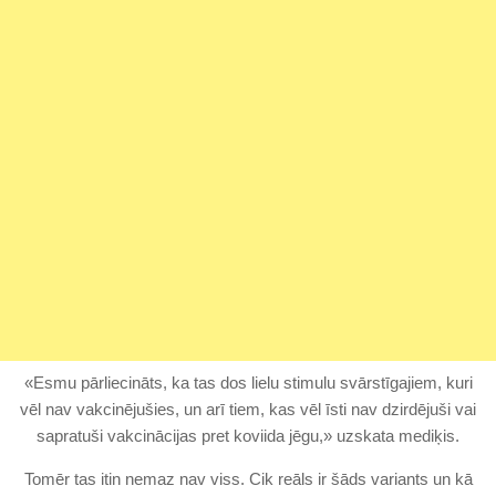
«Esmu pārliecināts, ka tas dos lielu stimulu svārstīgajiem, kuri
vēl nav vakcinējušies, un arī tiem, kas vēl īsti nav dzirdējuši vai
sapratuši vakcinācijas pret koviida jēgu,» uzskata mediķis.
Tomēr tas itin nemaz nav viss. Cik reāls ir šāds variants un kā