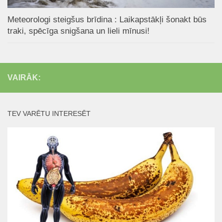
Meteorologi steigšus brīdina : Laikapstākļi šonakt būs
traki, spēcīga snigšana un lieli mīnusi!
VAIRĀK:
TEV VARĒTU INTERESĒT