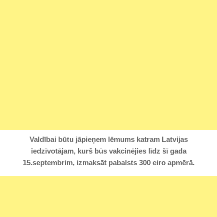
Valdībai būtu jāpieņem lēmums katram Latvijas
iedzīvotājam, kurš būs vakcinējies līdz šī gada
15.septembrim, izmaksāt pabalsts 300 eiro apmērā.