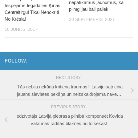
nepatīkamus jaunumus, ka
Iespējams Iegādāties Ķīnas
pilnīgi jau bail paliek!
Centrāltirgū! Tikai Nenokrīti
No Krēsla!
30 SEPTEMBRIS, 2021
10 JŪNIJS, 2017
FOLLOW:
NEXT STORY
“Tās nebija nekāda kritiena traumas!” Latviju satricina
jauans sievietes pēkšņa un neizskaidrojama nāve…
PREVIOUS STORY
Iedzīvotājs Latvijā pieprasa pilnībā kompensēt Kovida
vakcīnas radītās blaknes nu to sekas!