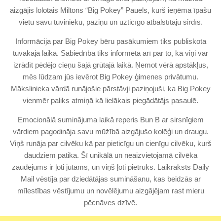
aizgājis lolotais Miltons “Big Pokey” Pauels, kurš ieņēma īpašu
vietu savu tuvinieku, paziņu un uzticīgo atbalstītāju sirdīs.
Informācija par Big Pokey bēru pasākumiem tiks publiskota
tuvākajā laikā. Sabiedrība tiks informēta arī par to, kā viņi var
izrādīt pēdējo cieņu šajā grūtajā laikā. Ņemot vērā apstākļus,
mēs lūdzam jūs ievērot Big Pokey ģimenes privātumu.
Mākslinieka vārdā runājošie pārstāvji paziņojuši, ka Big Pokey
vienmēr paliks atmiņā kā lielākais piegādātājs pasaulē.
Emocionālā suminājuma laikā reperis Bun B ar sirsnīgiem
vārdiem pagodināja savu mūžībā aizgājušo kolēģi un draugu.
Viņš runāja par cilvēku kā par pieticīgu un cienīgu cilvēku, kurš
daudziem patika. Šī unikālā un neaizvietojamā cilvēka
zaudējums ir ļoti jūtams, un viņš ļoti pietrūks. Laikraksts Daily
Mail vēstīja par dziedātājas sumināšanu, kas beidzās ar
mīlestības vēstījumu un novēlējumu aizgājējam rast mieru
pēcnāves dzīvē.