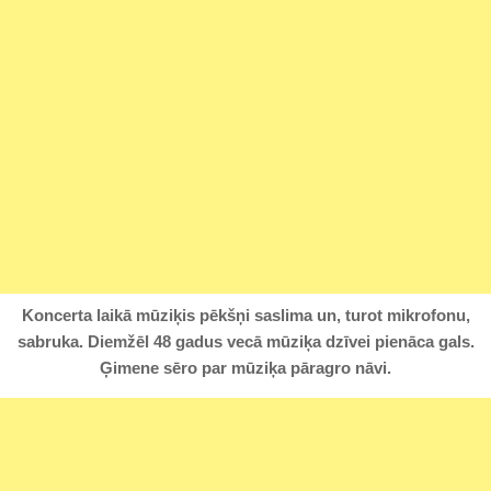
Koncerta laikā mūziķis pēkšņi saslima un, turot mikrofonu,
sabruka. Diemžēl 48 gadus vecā mūziķa dzīvei pienāca gals.
Ģimene sēro par mūziķa pāragro nāvi.