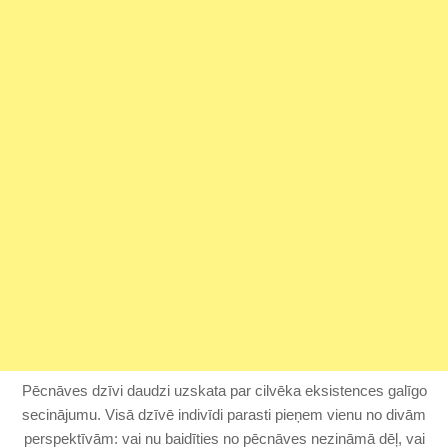
Pēcnāves dzīvi daudzi uzskata par cilvēka eksistences galīgo
secinājumu. Visā dzīvē indivīdi parasti pieņem vienu no divām
perspektīvām: vai nu baidīties no pēcnāves nezināmā dēļ, vai