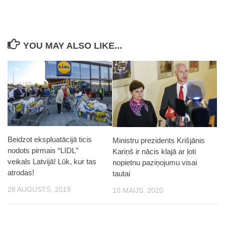
YOU MAY ALSO LIKE...
Beidzot ekspluatācijā ticis
Ministru prezidents Krišjānis
nodots pirmais “LIDL”
Kariņš ir nācis klajā ar ļoti
veikals Latvijā! Lūk, kur tas
nopietnu paziņojumu visai
atrodas!
tautai
28 AUGUSTS, 2019
10 MAIJS, 2020