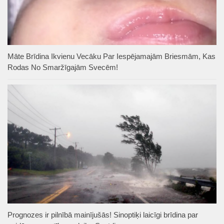
Māte Brīdina Ikvienu Vecāku Par Iespējamajām Briesmām, Kas
Rodas No Smaržīgajām Svecēm!
Prognozes ir pilnībā mainījušās! Sinoptiķi laicīgi brīdina par