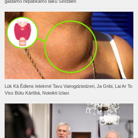
gaidāmo nepatīkamo laiku Sestdien
Lūk Kā Ēdiens Ietekmē Tavu Vairogdziedzeri, Ja Gribi, Lai Ar To
Viss Būtu Kārtībā, Noteikti Izlasi