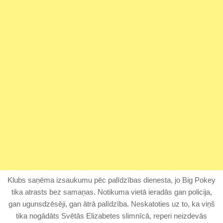
Klubs saņēma izsaukumu pēc palīdzības dienesta, jo Big Pokey
tika atrasts bez samaņas. Notikuma vietā ieradās gan policija,
gan ugunsdzēsēji, gan ātrā palīdzība. Neskatoties uz to, ka viņš
tika nogādāts Svētās Elizabetes slimnīcā, reperi neizdevās