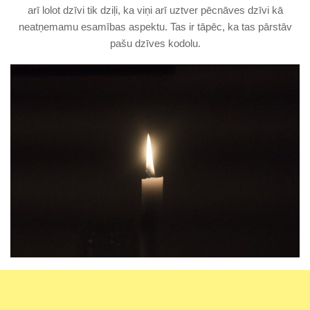
arī lolot dzīvi tik dziļi, ka viņi arī uztver pēcnāves dzīvi kā
neatņemamu esamības aspektu. Tas ir tāpēc, ka tas pārstāv
pašu dzīves kodolu.