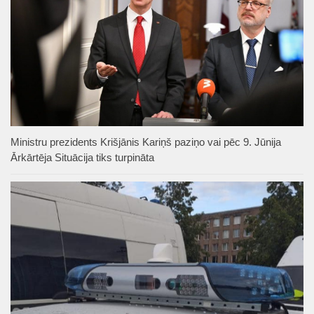
Ministru prezidents Krišjānis Kariņš paziņo vai pēc 9. Jūnija
Ārkārtēja Situācija tiks turpināta