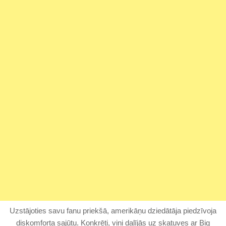
Uzstājoties savu fanu priekšā, amerikāņu dziedātāja piedzīvoja
diskomforta sajūtu. Konkrēti, viņi dalījās uz skatuves ar Big