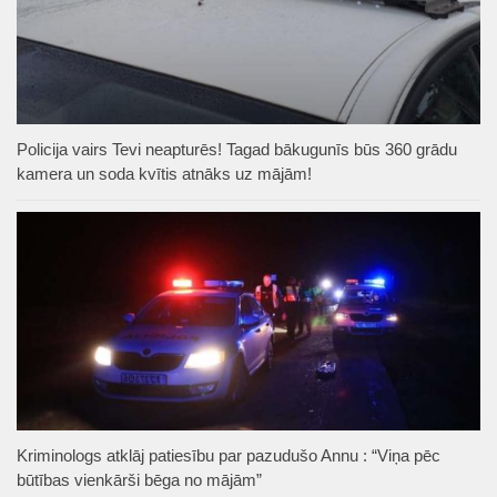
Policija vairs Tevi neapturēs! Tagad bākugunīs būs 360 grādu
kamera un soda kvītis atnāks uz mājām!
Kriminologs atklāj patiesību par pazudušo Annu : “Viņa pēc
būtības vienkārši bēga no mājām”