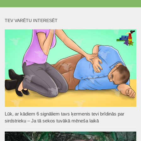
TEV VARĒTU INTERESĒT
Lūk, ar kādiem 6 signāliem tavs ķermenis tevi brīdinās par
sirdstrieku – Ja tā sekos tuvākā mēneša laikā