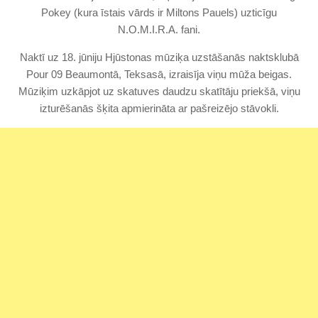
Pokey (kura īstais vārds ir Miltons Pauels) uzticīgu
N.O.M.I.R.A. fani.
Naktī uz 18. jūniju Hjūstonas mūziķa uzstāšanās naktsklubā
Pour 09 Beaumontā, Teksasā, izraisīja viņu mūža beigas.
Mūziķim uzkāpjot uz skatuves daudzu skatītāju priekšā, viņu
izturēšanās šķita apmierināta ar pašreizējo stāvokli.