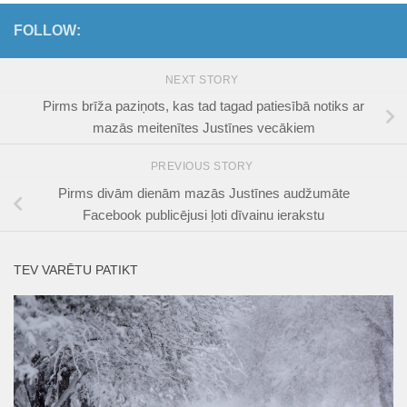
FOLLOW:
NEXT STORY
Pirms brīža paziņots, kas tad tagad patiesībā notiks ar
mazās meitenītes Justīnes vecākiem
PREVIOUS STORY
Pirms divām dienām mazās Justīnes audžumāte
Facebook publicējusi ļoti dīvainu ierakstu
TEV VARĒTU PATIKT