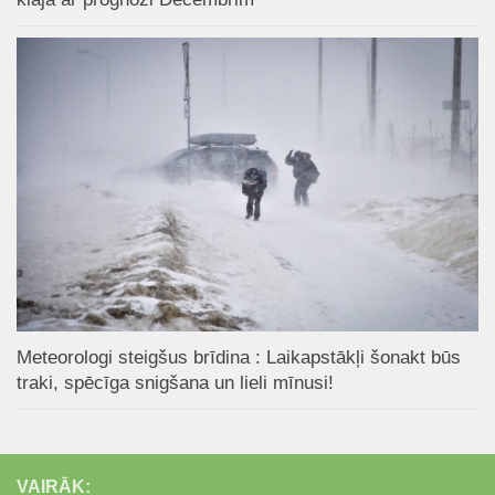
Meteorologi steigšus brīdina : Laikapstākļi šonakt būs
traki, spēcīga snigšana un lieli mīnusi!
VAIRĀK: