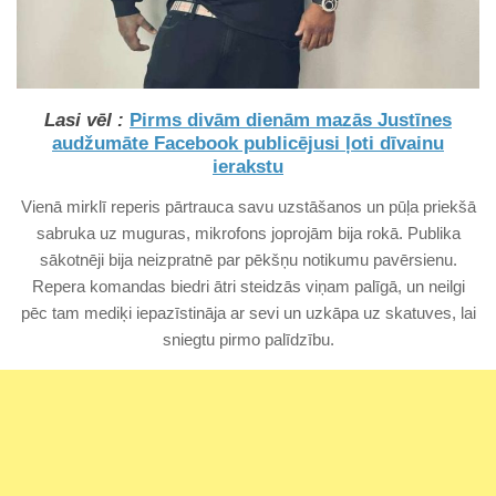
Lasi vēl :
Pirms divām dienām mazās Justīnes
audžumāte Facebook publicējusi ļoti dīvainu
ierakstu
Vienā mirklī reperis pārtrauca savu uzstāšanos un pūļa priekšā
sabruka uz muguras, mikrofons joprojām bija rokā. Publika
sākotnēji bija neizpratnē par pēkšņu notikumu pavērsienu.
Repera komandas biedri ātri steidzās viņam palīgā, un neilgi
pēc tam mediķi iepazīstināja ar sevi un uzkāpa uz skatuves, lai
sniegtu pirmo palīdzību.