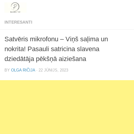
Skip to content
INTERESANTI
Satvēris mikrofonu – Viņš saļima un
nokrita! Pasauli satricina slavena
dziedātāja pēkšņā aiziešana
BY
OLGA RIČIJA
·
22 JŪNIJS, 2023