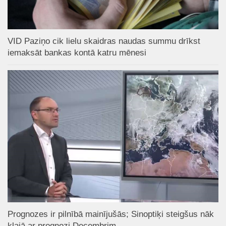
VID Paziņo cik lielu skaidras naudas summu drīkst
iemaksāt bankas kontā katru mēnesi
Prognozes ir pilnībā mainījušās; Sinoptiķi steigšus nāk
klajā ar prognozi Decembrim