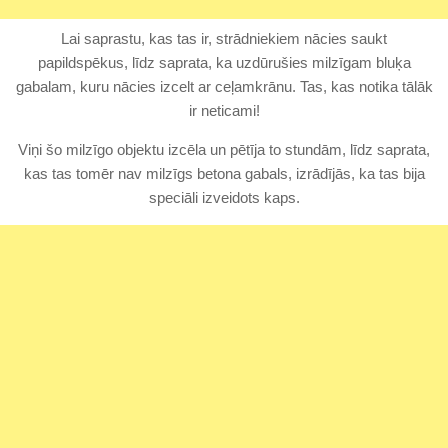
Lai saprastu, kas tas ir, strādniekiem nācies saukt
papildspēkus, līdz saprata, ka uzdūrušies milzīgam bluķa
gabalam, kuru nācies izcelt ar ceļamkrānu. Tas, kas notika tālāk
ir neticami!
Viņi šo milzīgo objektu izcēla un pētīja to stundām, līdz saprata,
kas tas tomēr nav milzīgs betona gabals, izrādījās, ka tas bija
speciāli izveidots kaps.