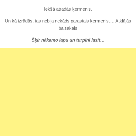
Iekšā atradās ķermenis.
Un kā izrādās, tas nebija nekāds parastais ķermenis…. Atklājās
baisākais
Šķir nākamo lapu un turpini lasīt…