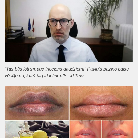
“Tas būs ļoti smags trieciens daudziem!” Pavļuts paziņo baisu
vēstījumu, kurš tagad ietekmēs arī Tevi!