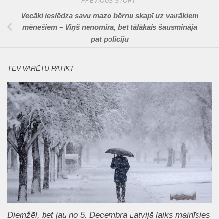
PREVIOUS STORY
Vecāki ieslēdza savu mazo bērnu skapī uz vairākiem
mēnešiem – Viņš nenomira, bet tālākais šausmināja
pat policiju
TEV VARĒTU PATIKT
Diemžēl, bet jau no 5. Decembra Latvijā laiks mainīsies