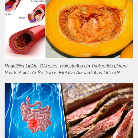
Regulējiet Lipīdu, Glikozes, Holesterīna Un Triglicerīda Līmeni
Savās Asinīs Ar Šo Dabas Efektīvo Aizsardzības Līdzekli!