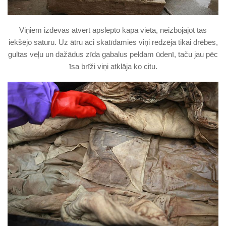
Viņiem izdevās atvērt apslēpto kapa vieta, neizbojājot tās
iekšējo saturu. Uz ātru aci skatīdamies viņi redzēja tikai drēbes,
gultas veļu un dažādus zīda gabalus peldam ūdenī, taču jau pēc
īsa brīži viņi atklāja ko citu.