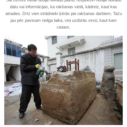
datu vai informācijas, ka rakšanas vietā, kādreiz, kaut kas
atradies. Drīz vien strādnieki ķērās pie rakšanas darbiem. Taču
jau pēc pavisam neilga laika, viņi uzdūrās virsū, kaut kam
cietam.