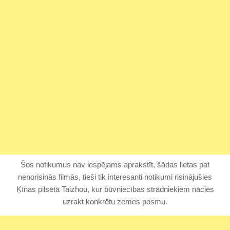
Šos notikumus nav iespējams aprakstīt, šādas lietas pat
nenorisinās filmās, tieši tik interesanti notikumi risinājušies
Ķīnas pilsētā Taizhou, kur būvniecības strādniekiem nācies
uzrakt konkrētu zemes posmu.