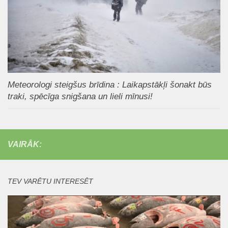
Meteorologi steigšus brīdina : Laikapstākļi šonakt būs
traki, spēcīga snigšana un lieli mīnusi!
VAIRĀK:
TEV VARĒTU INTERESĒT