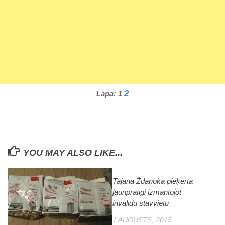
2
Lapa:
1
YOU MAY ALSO LIKE...
Tajana Ždanoka pieķerta
ļaunprātīgi izmantojot
invalīdu stāvvietu
1 AUGUSTS, 2015