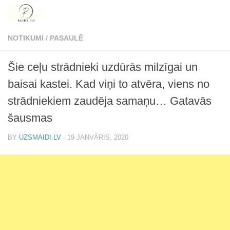
Skip to content
NOTIKUMI
/
PASAULĒ
Šie ceļu strādnieki uzdūrās milzīgai un
baisai kastei. Kad viņi to atvēra, viens no
strādniekiem zaudēja samaņu… Gatavās
šausmas
BY
UZSMAIDI.LV
·
19 JANVĀRIS, 2020