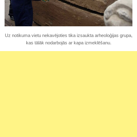
Uz notikuma vietu nekavējoties tika izsaukta arheoloģijas grupa,
kas tālāk nodarbojās ar kapa izmeklēšanu.