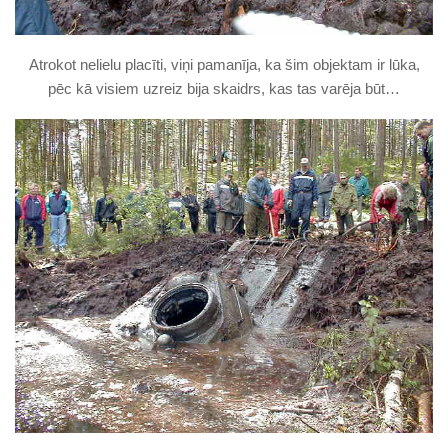
Atrokot nelielu placīti, viņi pamanīja, ka šim objektam ir lūka,
pēc kā visiem uzreiz bija skaidrs, kas tas varēja būt…