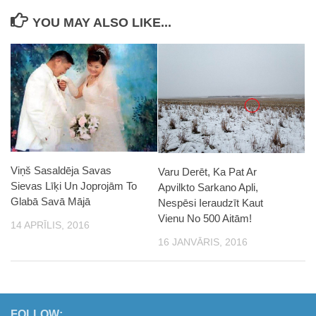
YOU MAY ALSO LIKE...
Viņš Sasaldēja Savas
Varu Derēt, Ka Pat Ar
Sievas Līķi Un Joprojām To
Apvilkto Sarkano Apli,
Glabā Savā Mājā
Nespēsi Ieraudzīt Kaut
Vienu No 500 Aitām!
14 APRĪLIS, 2016
16 JANVĀRIS, 2016
FOLLOW: