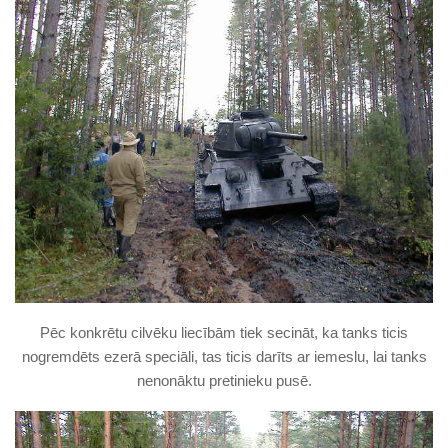
Pēc konkrētu cilvēku liecībām tiek secināt, ka tanks ticis
nogremdēts ezerā speciāli, tas ticis darīts ar iemeslu, lai tanks
nenonāktu pretinieku pusē.