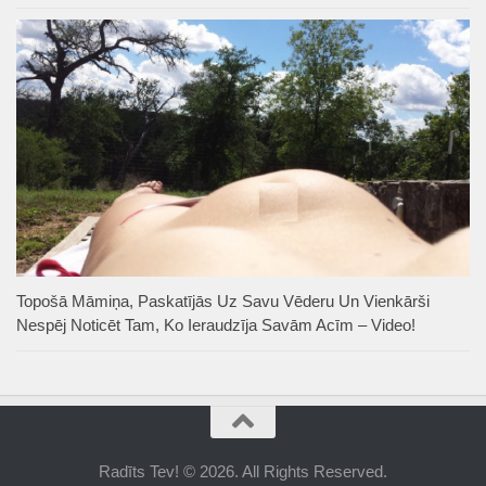
Topošā Māmiņa, Paskatījās Uz Savu Vēderu Un Vienkārši
Nespēj Noticēt Tam, Ko Ieraudzīja Savām Acīm – Video!
Radīts Tev! © 2026. All Rights Reserved.