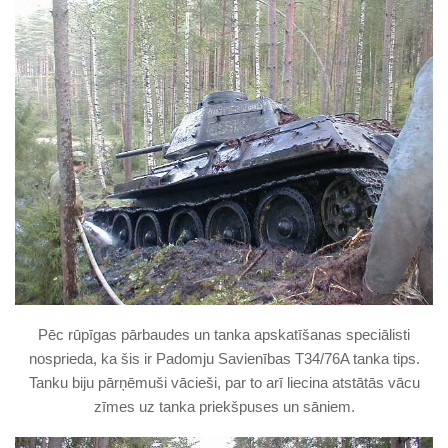
Pēc rūpīgas pārbaudes un tanka apskatīšanas speciālisti
nosprieda, ka šis ir Padomju Savienības T34/76A tanka tips.
Tanku biju pārņēmuši vācieši, par to arī liecina atstātās vācu
zīmes uz tanka priekšpuses un sāniem.