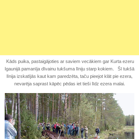
Kāds puika, pastaigājoties ar saviem vecākiem gar Kurta ezeru
Igaunijā pamanīja dīvainu tukšuma līniju starp kokiem.
Šī tukšā
līnija izskatījās kaut kam paredzēta, taču pieejot klāt pie ezera,
nevarēja saprast kāpēc pēdas iet tieši līdz ezera malai.