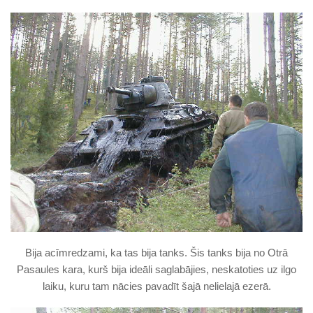
Bija acīmredzami, ka tas bija tanks. Šis tanks bija no Otrā
Pasaules kara, kurš bija ideāli saglabājies, neskatoties uz ilgo
laiku, kuru tam nācies pavadīt šajā nelielajā ezerā.