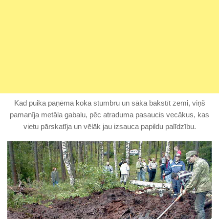
Kad puika paņēma koka stumbru un sāka bakstīt zemi, viņš
pamanīja metāla gabalu, pēc atraduma pasaucis vecākus, kas
vietu pārskatīja un vēlāk jau izsauca papildu palīdzību.