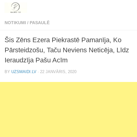
Skip to content
NOTIKUMI
/
PASAULĒ
Šis Zēns Ezera Piekrastē Pamanīja, Ko
Pārsteidzošu, Taču Neviens Neticēja, Līdz
Ieraudzīja Pašu Acīm
BY
UZSMAIDI.LV
·
22 JANVĀRIS, 2020