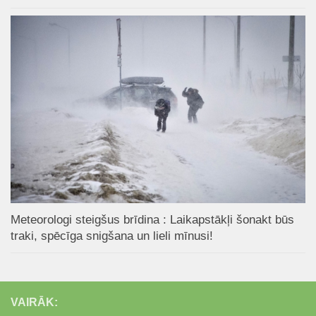
Meteorologi steigšus brīdina : Laikapstākļi šonakt būs
traki, spēcīga snigšana un lieli mīnusi!
VAIRĀK: