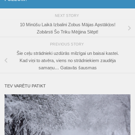
NEXT STORY
10 Minūšu Laikā Izbalini Zobus Mājas Apstākļos!
Zobārsti Šo Triku Mēģina Slēpt!
PREVIOUS STORY
Šie ceļu strādnieki uzdūrās milzīgai un baisai kastei.
Kad viņi to atvēra, viens no strādniekiem zaudēja
samaņu… Gatavās šausmas
TEV VARĒTU PATIKT