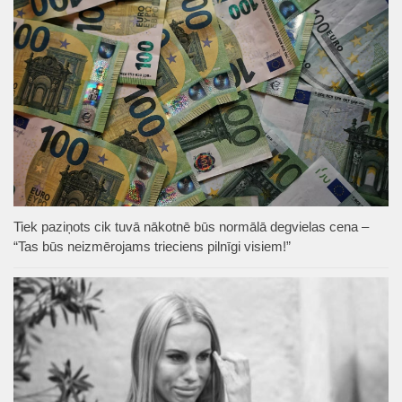
Tiek paziņots cik tuvā nākotnē būs normālā degvielas cena –
“Tas būs neizmērojams trieciens pilnīgi visiem!”