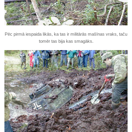
Pēc pirmā iespaida likās, ka tas ir militārās mašīnas vraks, taču
tomēr tas bija kas smagāks.