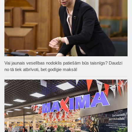
Vai jaunais veselības nodoklis patiešām būs taisnīgs? Daudzi
no tā tiek atbrīvoti, bet godīgie maksā!