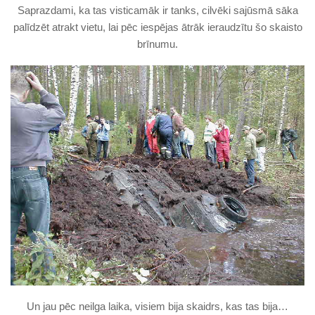
Saprazdami, ka tas visticamāk ir tanks, cilvēki sajūsmā sāka
palīdzēt atrakt vietu, lai pēc iespējas ātrāk ieraudzītu šo skaisto
brīnumu.
Un jau pēc neilga laika, visiem bija skaidrs, kas tas bija…