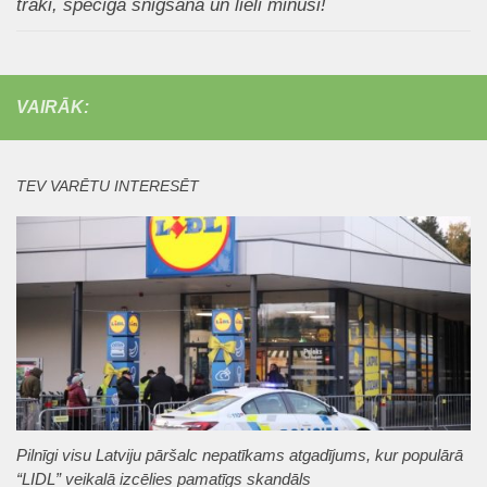
traki, spēcīga snigšana un lieli mīnusi!
VAIRĀK:
TEV VARĒTU INTERESĒT
Pilnīgi visu Latviju pāršalc nepatīkams atgadījums, kur populārā
“LIDL” veikalā izcēlies pamatīgs skandāls