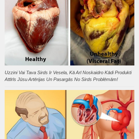
Uzzini Vai Tava Sirds Ir Vesela, Kā Arī Noskaidro Kādi Produkti
Attīrīs Jūsu Artērijas Un Pasargās No Sirds Problēmām!