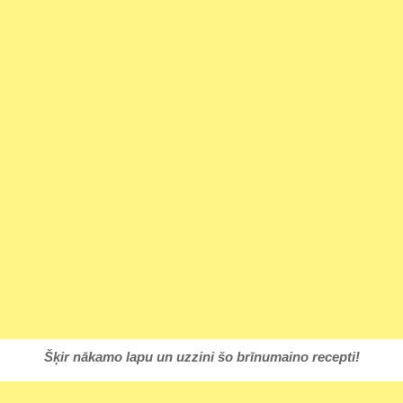
Šķir nākamo lapu un uzzini šo brīnumaino recepti!