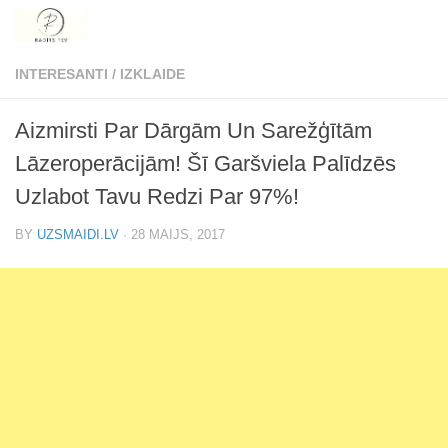
Skip to content
INTERESANTI
/
IZKLAIDE
Aizmirsti Par Dārgām Un Sarežģītām
Lāzeroperācijām! Šī Garšviela Palīdzēs
Uzlabot Tavu Redzi Par 97%!
BY
UZSMAIDI.LV
·
28 MAIJS, 2017