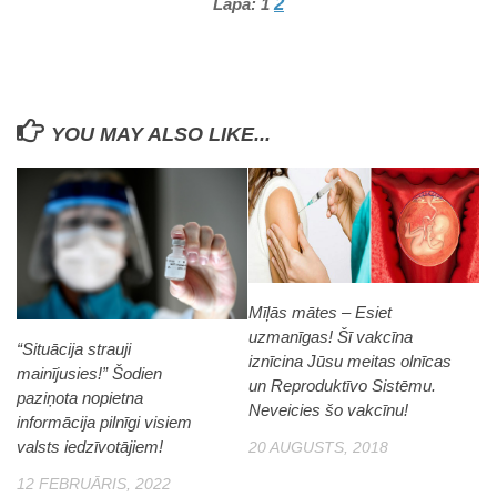
2
Lapa:
1
YOU MAY ALSO LIKE...
Mīļās mātes – Esiet
uzmanīgas! Šī vakcīna
“Situācija strauji
iznīcina Jūsu meitas olnīcas
mainījusies!” Šodien
un Reproduktīvo Sistēmu.
paziņota nopietna
Neveicies šo vakcīnu!
informācija pilnīgi visiem
valsts iedzīvotājiem!
20 AUGUSTS, 2018
12 FEBRUĀRIS, 2022