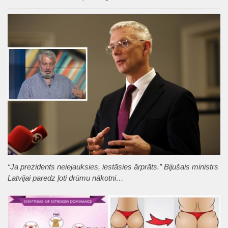
“Ja prezidents neiejauksies, iestāsies ārprāts.” Bijušais ministrs
Latvijai paredz ļoti drūmu nākotni…