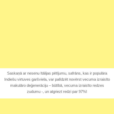
Saskaņā ar nesenu Itālijas pētījumu, safrāns, kas ir populāra
Indiešu virtuves garšviela, var palīdzēt novērst vecuma izraisīto
makulāro deģenerāciju – būtībā, vecuma izraisīto redzes
zudumu -, un atgriezt redzi par 97%!