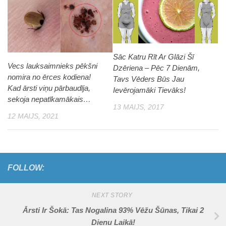
Sāc Katru Rīt Ar Glāzi Šī
Vecs lauksaimnieks pēkšni
Dzēriena – Pēc 7 Dienām,
nomira no ērces kodiena!
Tavs Vēders Būs Jau
Kad ārsti viņu pārbaudīja,
Ievērojamāki Tievāks!
sekoja nepatīkamākais…
13 MAIJS, 2017
12 MAIJS, 2021
FOLLOW:
NEXT STORY
Ārsti Ir Šokā: Tas Nogalina 93% Vēžu Šūnas, Tikai 2
Dienu Laikā!