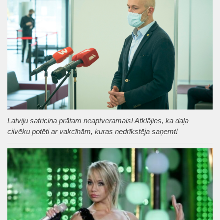
Latviju satricina prātam neaptveramais! Atklājies, ka daļa
cilvēku potēti ar vakcīnām, kuras nedrīkstēja saņemt!