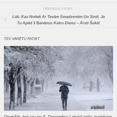
PREVIOUS STORY
Lūk, Kas Notiek Ar Tavām Smadzenēm Un Sirdi, Ja
Tu Apēd 3 Banānus Katru Dienu – Ārsti Šokā!
TEV VARĒTU PATIKT
Diemžēl, bet jau no 5. Decembra Latvijā laiks mainīsies