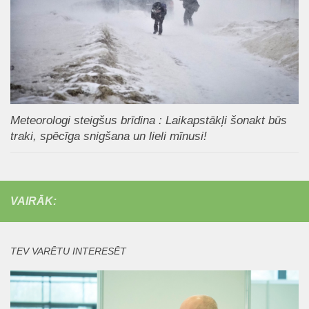
Meteorologi steigšus brīdina : Laikapstākļi šonakt būs
traki, spēcīga snigšana un lieli mīnusi!
VAIRĀK:
TEV VARĒTU INTERESĒT