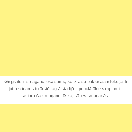
Gingivīts ir smaganu iekaisums, ko izraisa bakteriālā infekcija. Ir
ļoti ieteicams to ārstēt agrā stadijā – populārākie simptomi –
asiņojoša smaganu tūska, sāpes smaganās.