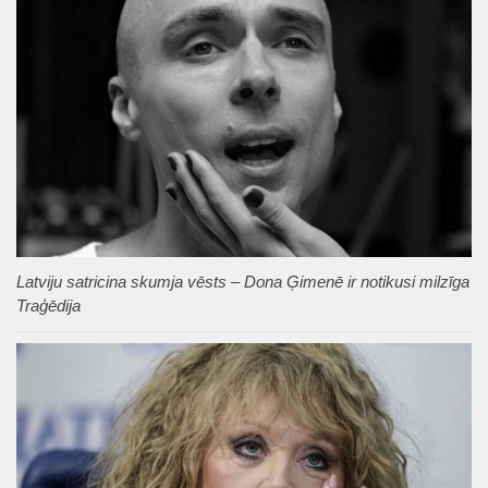
Latviju satricina skumja vēsts – Dona Ģimenē ir notikusi milzīga
Traģēdija