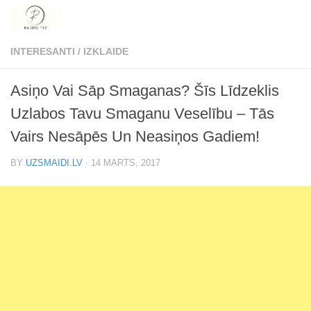
Skip to content
INTERESANTI
/
IZKLAIDE
Asiņo Vai Sāp Smaganas? Šīs Līdzeklis
Uzlabos Tavu Smaganu Veselību – Tās
Vairs Nesāpēs Un Neasiņos Gadiem!
BY
UZSMAIDI.LV
·
14 MARTS, 2017