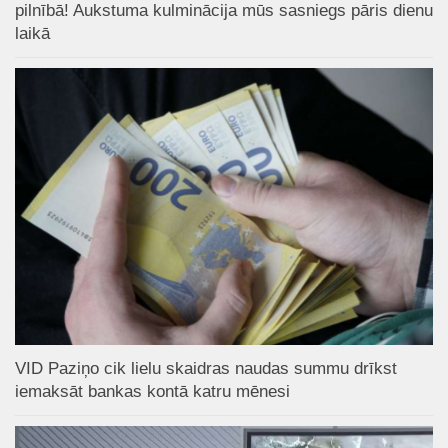
pilnībā! Aukstuma kulminācija mūs sasniegs pāris dienu
laikā
VID Paziņo cik lielu skaidras naudas summu drīkst
iemaksāt bankas kontā katru mēnesi