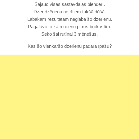
Sajauc visas sastāvdaļas blenderī.
Dzer dzērienu no rītiem tukšā dūšā.
Labākam rezultātam neglabā šo dzērienu.
Pagatavo to katru dienu pirms brokastīm.
Seko šai rutīnai 3 mēnešus.
Kas šo vienkāršo dzērienu padara īpašu?