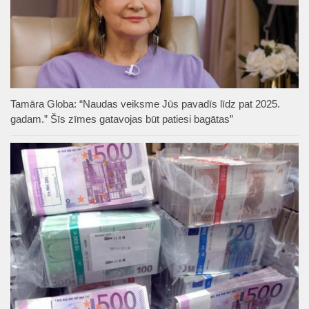
Tamāra Globa: “Naudas veiksme Jūs pavadīs līdz pat 2025.
gadam.” Šīs zīmes gatavojas būt patiesi bagātas”