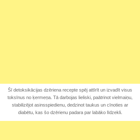
Šī detoksikācijas dzēriena recepte spēj attīrīt un izvadīt visus
toksīnus no ķermeņa. Tā darbojas lieliski, paātrinot vielmaiņu,
stabilizējot asinsspiedienu, dedzinot taukus un cīnoties ar
diabētu, kas šo dzērienu padara par labāko līdzekli.