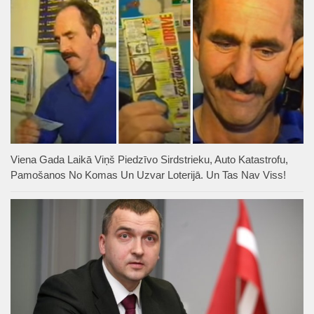
Viena Gada Laikā Viņš Piedzīvo Sirdstrieku, Auto Katastrofu,
Pamošanos No Komas Un Uzvar Loterijā. Un Tas Nav Viss!