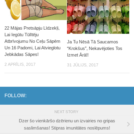
22 Mājas Pretsāpju Līdzekļi,
Lai Iegūtu Tūlītēju
Atbrīvojumu No Ceļu Sāpēm
Ja Tu Nēsā Tā Saucamos
Un 16 Padomi, Lai Atvieglotu
“Krokšus”, Nekavējoties Tos
Jebkādas Sāpes!
Izmet Ārā!!
2 APRĪLIS, 2017
31 JŪLIJS, 2017
FOLLOW:
NEXT STORY
Dzer šo vienkāršo dzērienu un izvairies no gripas
saslimšanas! Stipras imunitātes noslēpums!