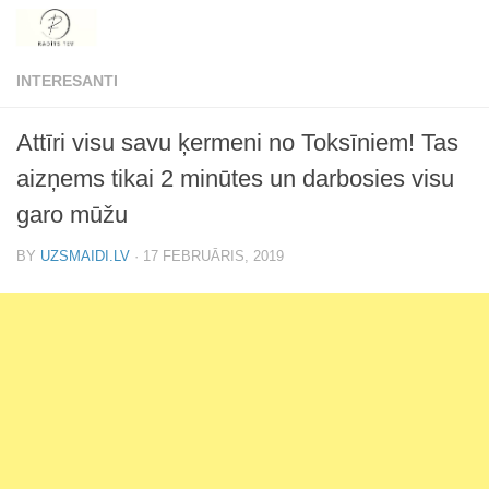
Skip to content
INTERESANTI
Attīri visu savu ķermeni no Toksīniem! Tas
aizņems tikai 2 minūtes un darbosies visu
garo mūžu
BY
UZSMAIDI.LV
·
17 FEBRUĀRIS, 2019