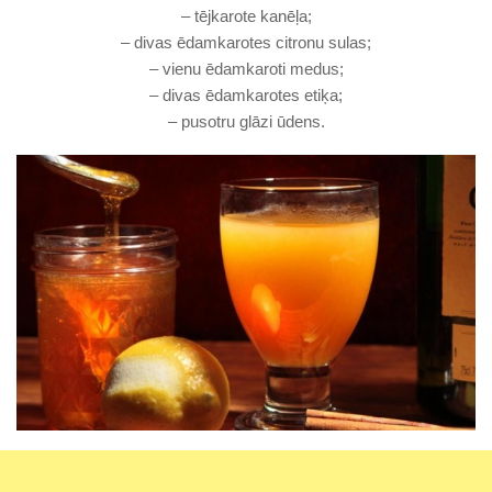
– tējkarote kanēļa;
– divas ēdamkarotes citronu sulas;
– vienu ēdamkaroti medus;
– divas ēdamkarotes etiķa;
– pusotru glāzi ūdens.