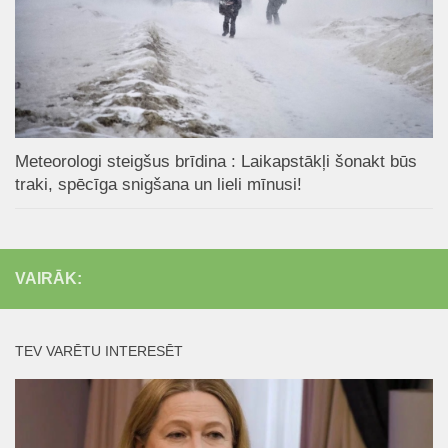
Meteorologi steigšus brīdina : Laikapstākļi šonakt būs
traki, spēcīga snigšana un lieli mīnusi!
VAIRĀK:
TEV VARĒTU INTERESĒT