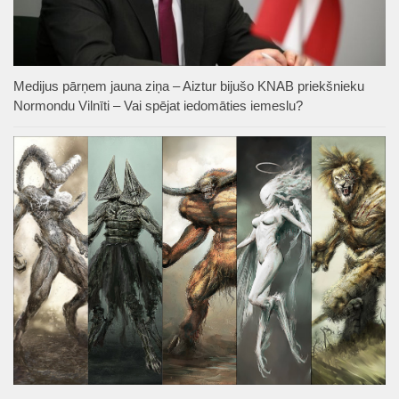
Medijus pārņem jauna ziņa – Aiztur bijušo KNAB priekšnieku
Normondu Vilnīti – Vai spējat iedomāties iemeslu?