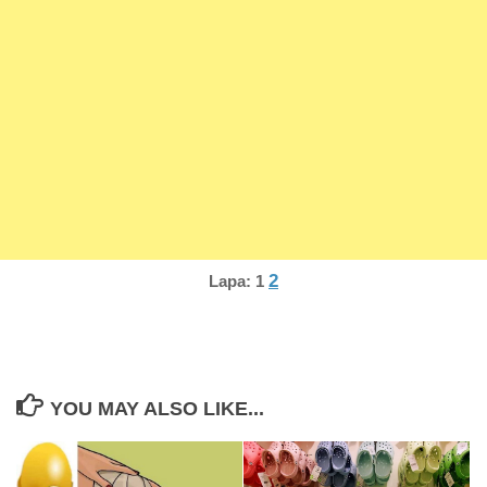
2
Lapa:
1
YOU MAY ALSO LIKE...