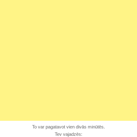
To var pagatavot vien divās minūtēs.
Tev vajadzēs: