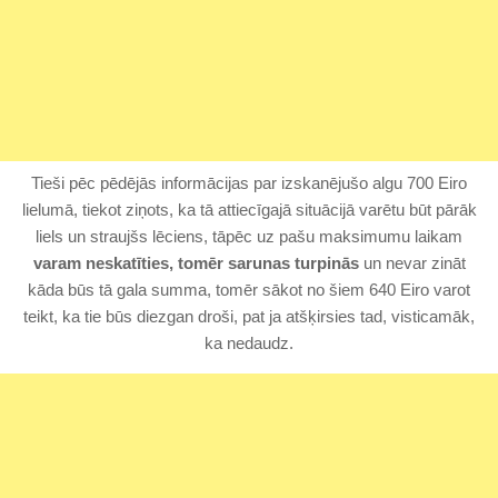
Tieši pēc pēdējās informācijas par izskanējušo algu 700 Eiro
lielumā, tiekot ziņots, ka tā attiecīgajā situācijā varētu būt pārāk
liels un straujšs lēciens, tāpēc uz pašu maksimumu laikam
varam neskatīties, tomēr sarunas turpinās
un nevar zināt
kāda būs tā gala summa, tomēr sākot no šiem 640 Eiro varot
teikt, ka tie būs diezgan droši, pat ja atšķirsies tad, visticamāk,
ka nedaudz.