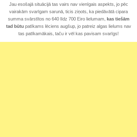
Jau esošajā situācijā tas vairs nav vienīgais aspekts, jo pēc
vairakām svarīgam sarunā, ticis ziņots, ka piedāvātā cipara
summa svārstītos no 640 līdz 700 Eiro lielumam,
kas tiešām
tad būtu
patīkams lēciens augšup, jo patreiz algas lielums nav
tas patīkamākais, taču ir vēl kas pavisam svarīgs!