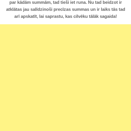
par kādām summām, tad tieši iet runa. Nu tad beidzot ir
atklātas jau salīdzinoši precīzas summas un ir laiks tās tad
arī apskatīt, lai saprastu, kas cilvēku tālāk sagaida!