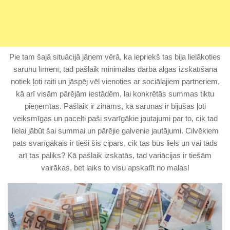
Pie tam šajā situācijā jāņem vērā, ka iepriekš tas bija lielākoties
sarunu līmenī, tad pašlaik minimālās darba algas izskatīšana
notiek ļoti raiti un jāspēj vēl vienoties ar sociālajiem partneriem,
kā arī visām pārējām iestādēm, lai konkrētās summas tiktu
pieņemtas. Pašlaik ir zināms, ka sarunas ir bijušas ļoti
veiksmīgas un pacelti paši svarīgākie jautajumi par to, cik tad
lielai jābūt šai summai un pārējie galvenie jautājumi. Cilvēkiem
pats svarīgākais ir tieši šis cipars, cik tas būs liels un vai tāds
arī tas paliks? Kā pašlaik izskatās, tad variācijas ir tiešām
vairākas, bet laiks to visu apskatīt no malas!