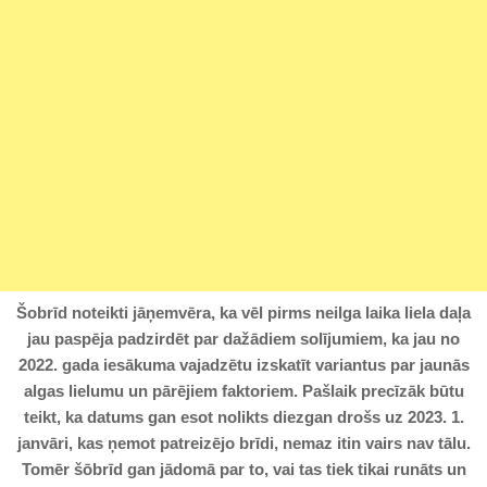
Šobrīd noteikti jāņemvēra, ka vēl pirms neilga laika liela daļa
jau paspēja padzirdēt par dažādiem solījumiem, ka jau no
2022. gada iesākuma vajadzētu izskatīt variantus par jaunās
algas lielumu un pārējiem faktoriem. Pašlaik precīzāk būtu
teikt, ka datums gan esot nolikts diezgan drošs uz 2023. 1.
janvāri, kas ņemot patreizējo brīdi, nemaz itin vairs nav tālu.
Tomēr šōbrīd gan jādomā par to, vai tas tiek tikai runāts un