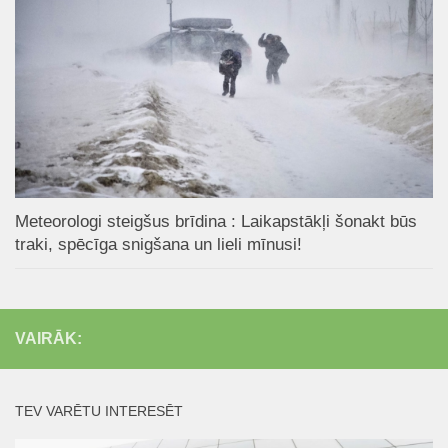
Meteorologi steigšus brīdina : Laikapstākļi šonakt būs
traki, spēcīga snigšana un lieli mīnusi!
VAIRĀK:
TEV VARĒTU INTERESĒT