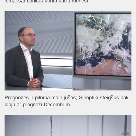
iemaksāt bankas kontā katru mēnesi
Prognozes ir pilnībā mainījušās; Sinoptiķi steigšus nāk
klajā ar prognozi Decembrim