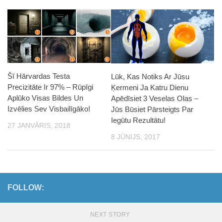
Šī Hārvardas Testa
Lūk, Kas Notiks Ar Jūsu
Precizitāte Ir 97% – Rūpīgi
Ķermeni Ja Katru Dienu
Aplūko Visas Bildes Un
Apēdīsiet 3 Veselas Olas –
Izvēlies Sev Visbailīgāko!
Jūs Būsiet Pārsteigts Par
Iegūtu Rezultātu!
27 JANVĀRIS, 2018
8 JŪNIJS, 2017
FOLLOW:
NEXT STORY