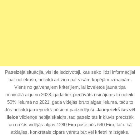
Patreizējā situācijā, visi tie iedzīvotāji, kas seko līdzi informācijai
par notiekošo, noteikti arī zina par visām kopējām izmaiņām.
Viens no galvenajiem kritērijiem, lai izvēlētos jaunā tipa
minimālā algu no 2023. gada tiek piedāvāts risinājums to noteikt
50% lielumā no 2021. gada vidējās bruto algas lieluma, taču to
Jūs noteikti jau iepriekš būsiem padzirdējuši.
Ja iepriekš tas vēl
lielos
vilcienos nebija skaidrs, tad patreiz tas ir kļuvis precīzāk
un no šīs vidējās algas 1280 Eiro puse būs 640 Eiro, taču kā
atklājies, konkrētais cipars varētu būt vēl krietni milzīgāks.