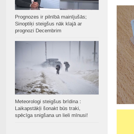
Prognozes ir pilnībā mainījušās;
Sinoptiķi steigšus nāk klajā ar
prognozi Decembrim
Meteorologi steigšus brīdina :
Laikapstākļi šonakt būs traki,
spēcīga snigšana un lieli mīnusi!