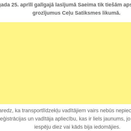
gada 25. aprīlī galīgajā lasījumā Saeima tik tiešām ap
grozījumus Ceļu Satiksmes likumā.
aredz, ka transportlīdzekļu vadītājiem vairs nebūs nepi
 reģistrācijas un vadītāja apliecību, kas ir liels jaunums, 
iespēju diez vai kāds bija iedomājies.