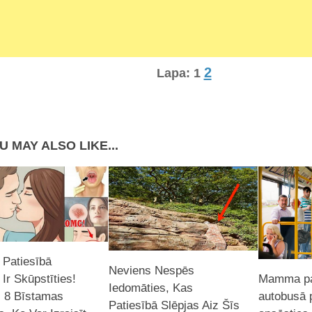
2
Lapa:
1
U MAY ALSO LIKE...
 Patiesībā
Neviens Nespēs
 Ir Skūpstīties!
Mamma pa
Iedomāties, Kas
 8 Bīstamas
autobusā p
Patiesībā Slēpjas Aiz Šīs