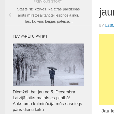
PREVIOUS STORY
jau
Stāsts “iz” dzīves, kā ātrās palīdzības
ārsts mirstošai tantītei iešpricēja indi.
Tas, ko viņš beigās pateica…
BY
UZSM
TEV VARĒTU PATIKT
Diemžēl, bet jau no 5. Decembra
Latvijā laiks mainīsies pilnībā!
Aukstuma kulminācija mūs sasniegs
pāris dienu laikā
Jau i