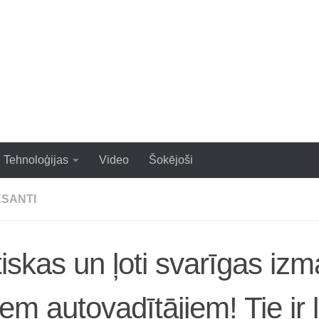
zraujoši un populāri raksti
Tehnoloģijas
Video
Šokējoši
ESANTI
iskas un ļoti svarīgas izm
iem autovadītājiem! Tie ir li