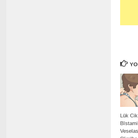
YO
Lūk Cik
Bīstami
Veselas