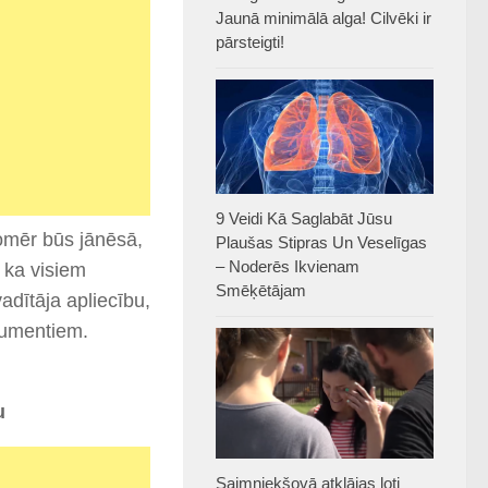
Jaunā minimālā alga! Cilvēki ir
pārsteigti!
9 Veidi Kā Saglabāt Jūsu
omēr būs jānēsā,
Plaušas Stipras Un Veselīgas
– Noderēs Ikvienam
, ka visiem
Smēķētājam
vadītāja apliecību,
kumentiem.
u
Saimniekšovā atklājas ļoti