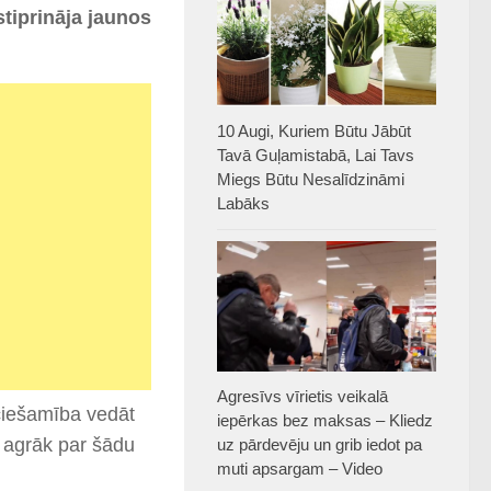
stiprināja jaunos
10 Augi, Kuriem Būtu Jābūt
Tavā Guļamistabā, Lai Tavs
Miegs Būtu Nesalīdzināmi
Labāks
Agresīvs vīrietis veikalā
eciešamība vedāt
iepērkas bez maksas – Kliedz
jo agrāk par šādu
uz pārdevēju un grib iedot pa
muti apsargam – Video