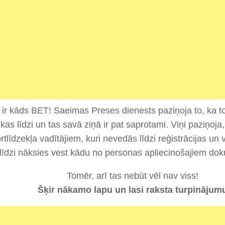
ir kāds BET! Saeimas Preses dienests paziņoja to, ka t
kas līdzi un tas savā ziņā ir pat saprotami. Viņi paziņoja
rtlīdzekļa vadītājiem, kuri nevedās līdzi reģistrācijas un 
līdzi nāksies vest kādu no personas apliecinošajiem do
Tomēr, arī tas nebūt vēl nav viss!
Šķir nākamo lapu un lasi raksta turpinājum