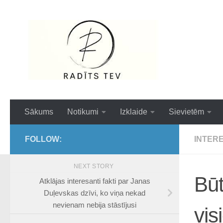
Skip to content
Interesanti,ai
Sākums
Notikumi
Izklaide
Sievietēm
FOLLOW:
INTER
NEXT STORY
Būt
Atklājas interesanti fakti par Janas
Duļevskas dzīvi, ko viņa nekad
nevienam nebija stāstījusi
vis