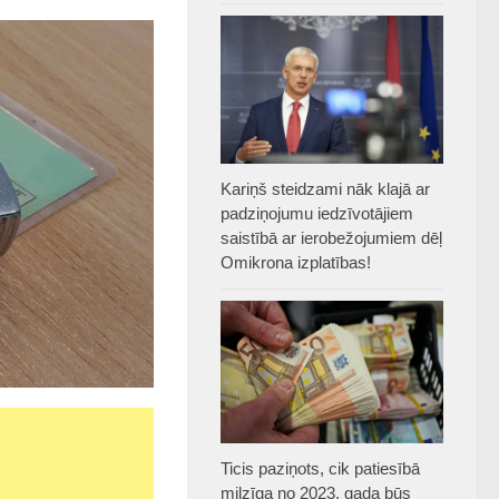
Kariņš steidzami nāk klajā ar
padziņojumu iedzīvotājiem
saistībā ar ierobežojumiem dēļ
Omikrona izplatības!
Ticis paziņots, cik patiesībā
milzīga no 2023. gada būs