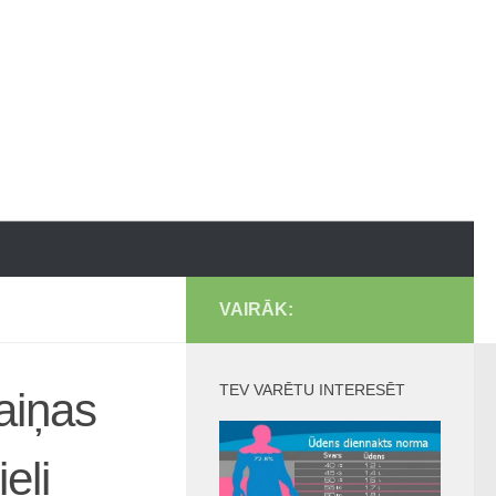
VAIRĀK:
TEV VARĒTU INTERESĒT
aiņas
eli