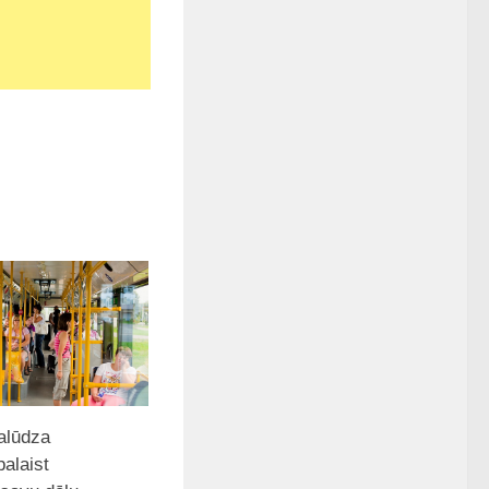
lūdza
alaist