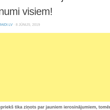
numi visiem!
AIDI.LV
·
8 JŪNIJS, 2019
epriekš tika ziņots par jauniem ierosinājumiem, tomē