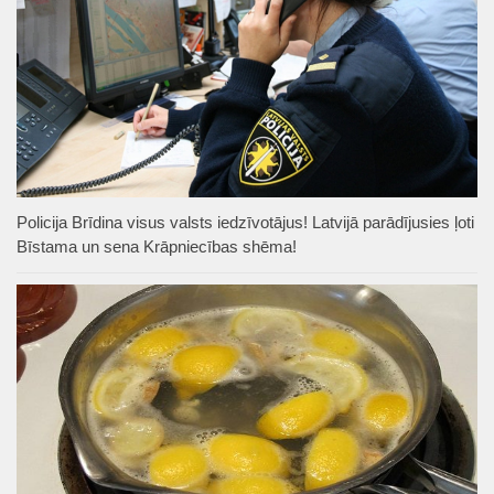
Policija Brīdina visus valsts iedzīvotājus! Latvijā parādījusies ļoti
Bīstama un sena Krāpniecības shēma!