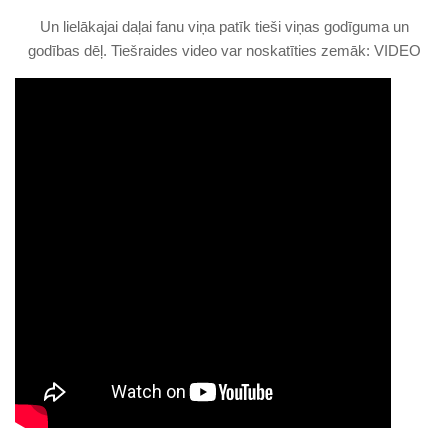
Un lielākajai daļai fanu viņa patīk tieši viņas godīguma un
godības dēļ. Tiešraides video var noskatīties zemāk: VIDEO