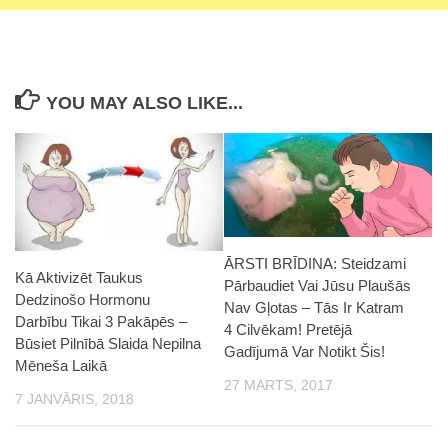
YOU MAY ALSO LIKE...
ĀRSTI BRĪDINA: Steidzami
Kā Aktivizēt Taukus
Pārbaudiet Vai Jūsu Plaušās
Dedzinošo Hormonu
Nav Gļotas – Tās Ir Katram
Darbību Tikai 3 Pakāpēs –
4 Cilvēkam! Pretējā
Būsiet Pilnībā Slaida Nepilna
Gadījumā Var Notikt Šis!
Mēneša Laikā
27 MARTS, 2017
7 JANVĀRIS, 2018