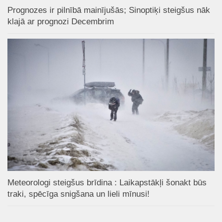
Prognozes ir pilnībā mainījušās; Sinoptiķi steigšus nāk
klajā ar prognozi Decembrim
Meteorologi steigšus brīdina : Laikapstākļi šonakt būs
traki, spēcīga snigšana un lieli mīnusi!