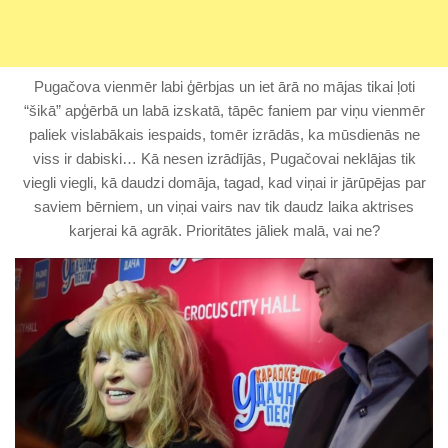
Pugačova vienmēr labi ģērbjas un iet ārā no mājas tikai ļoti
“šikā” apģērbā un labā izskatā, tāpēc faniem par viņu vienmēr
paliek vislabākais iespaids, tomēr izrādās, ka mūsdienās ne
viss ir dabiski… Kā nesen izrādījās, Pugačovai neklājas tik
viegli viegli, kā daudzi domāja, tagad, kad viņai ir jārūpējas par
saviem bērniem, un viņai vairs nav tik daudz laika aktrises
karjerai kā agrāk. Prioritātes jāliek malā, vai ne?