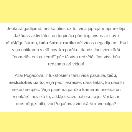
Jebkurā gadījumā, neskatoties uz to, viņa joprojām apmeklēja
dažādas aktivitātes un turpināja pārsteigt visus ar savu
brīnišķīgo šarmu,
taču šoreiz notika
vēl viens negadījums. Kad
viņa notikuma vietā novilka parūku, daudzi fani vienkārši
“nometās ceļos zemē” pēc tā visa redzētā. Tas viss būs
redzams arī video!
Allai Pugačovai ir tūkstošiem fanu visā pasaulē,
taču,
neskatoties uz to
, viņa pēc tiešraides dara lietas, ko daudzi
nekad nespēs. Viņa paņēma parūku kameras priekšā un
vienkārši novilka to, atklājot savu patieso seju. Vai tas ir
drosmīgi, stulbi, vai Pugačovai vienkārši ir vienalga?