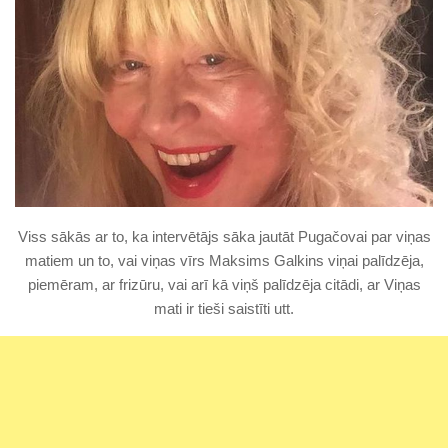
Viss sākās ar to, ka intervētājs sāka jautāt Pugačovai par viņas
matiem un to, vai viņas vīrs Maksims Galkins viņai palīdzēja,
piemēram, ar frizūru, vai arī kā viņš palīdzēja citādi, ar Viņas
mati ir tieši saistīti utt.