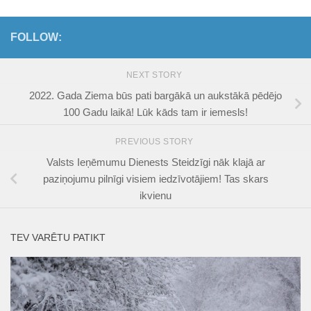
FOLLOW:
NEXT STORY
2022. Gada Ziema būs pati bargākā un aukstākā pēdējo
100 Gadu laikā! Lūk kāds tam ir iemesls!
PREVIOUS STORY
Valsts Ieņēmumu Dienests Steidzīgi nāk klajā ar
paziņojumu pilnīgi visiem iedzīvotājiem! Tas skars
ikvienu
TEV VARĒTU PATIKT