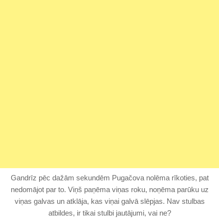
Gandrīz pēc dažām sekundēm Pugačova nolēma rīkoties, pat
nedomājot par to. Viņš paņēma viņas roku, noņēma parūku uz
viņas galvas un atklāja, kas viņai galvā slēpjas. Nav stulbas
atbildes, ir tikai stulbi jautājumi, vai ne?