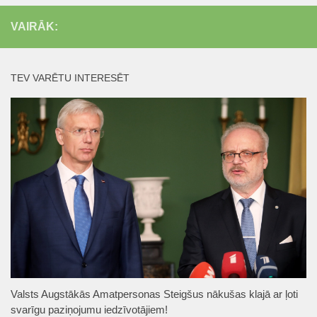
VAIRĀK:
TEV VARĒTU INTERESĒT
Valsts Augstākās Amatpersonas Steigšus nākušas klajā ar ļoti
svarīgu paziņojumu iedzīvotājiem!