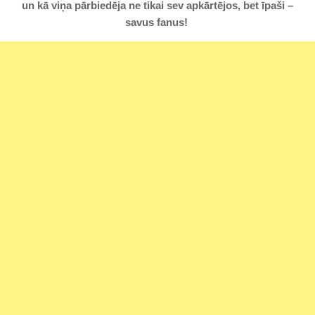
un kā viņa pārbiedēja ne tikai sev apkārtējos, bet īpaši –
savus fanus!