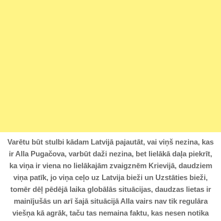
Varētu būt stulbi kādam Latvijā pajautāt, vai viņš nezina, kas
ir Alla Pugačova, varbūt daži nezina, bet lielākā daļa piekrīt,
ka viņa ir viena no lielākajām zvaigznēm Krievijā, daudziem
viņa patīk, jo viņa ceļo uz Latvija bieži un Uzstāties bieži,
tomēr dēļ pēdējā laika globālās situācijas, daudzas lietas ir
mainījušās un arī šajā situācijā Alla vairs nav tik regulāra
viešņa kā agrāk, taču tas nemaina faktu, kas nesen notika