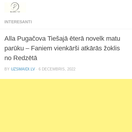
Skip to content
INTERESANTI
Alla Pugačova Tiešajā ēterā novelk matu
parūku – Faniem vienkārši atkārās žoklis
no Redzētā
BY
UZSMAIDI.LV
·
6 DECEMBRIS, 2022