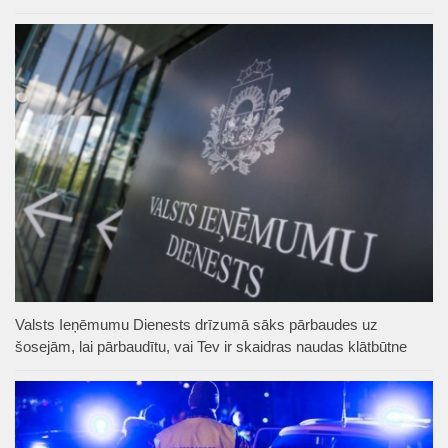
Valsts Ieņēmumu Dienests drīzumā sāks pārbaudes uz
šosejām, lai pārbaudītu, vai Tev ir skaidras naudas klātbūtne