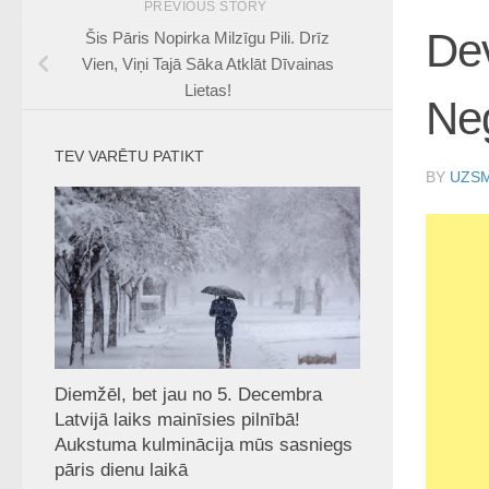
PREVIOUS STORY
De
Šis Pāris Nopirka Milzīgu Pili. Drīz
Vien, Viņi Tajā Sāka Atklāt Dīvainas
Lietas!
Neg
TEV VARĒTU PATIKT
BY
UZSM
Diemžēl, bet jau no 5. Decembra
Latvijā laiks mainīsies pilnībā!
Aukstuma kulminācija mūs sasniegs
pāris dienu laikā