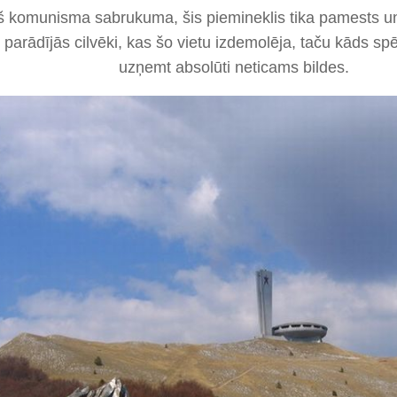
 komunisma sabrukuma, šis piemineklis tika pamests un 
parādījās cilvēki, kas šo vietu izdemolēja, taču kāds spēj
uzņemt absolūti neticams bildes.