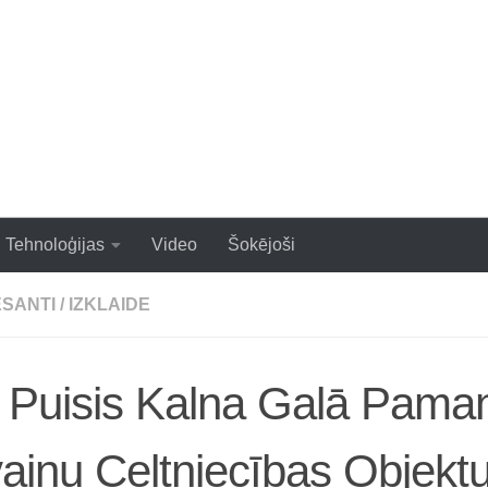
zraujoši un populāri raksti
Tehnoloģijas
Video
Šokējoši
ESANTI
/
IZKLAIDE
 Puisis Kalna Galā Paman
ainu Celtniecības Objekt