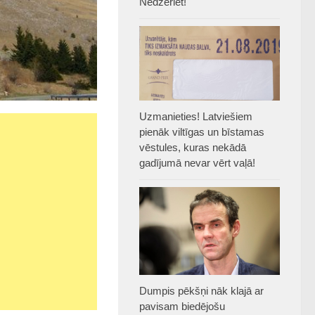
Nedzeriet!
Uzmanieties! Latviešiem
pienāk viltīgas un bīstamas
vēstules, kuras nekādā
gadījumā nevar vērt vaļā!
Dumpis pēkšņi nāk klajā ar
pavisam biedējošu