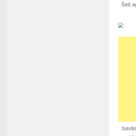
Šeit a
Savās 