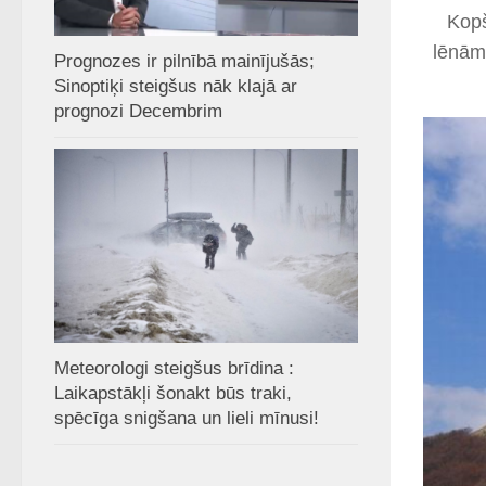
Kopš
lēnām 
Prognozes ir pilnībā mainījušās;
Sinoptiķi steigšus nāk klajā ar
prognozi Decembrim
Meteorologi steigšus brīdina :
Laikapstākļi šonakt būs traki,
spēcīga snigšana un lieli mīnusi!