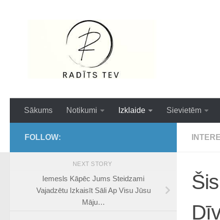
Skip to content
Interesanti,ai
Sākums
Notikumi
Izklaide
Sievietēm
FOLLOW:
INTER
NEXT STORY
Šis
Iemesls Kāpēc Jums Steidzami
Vajadzētu Izkaisīt Sāli Ap Visu Jūsu
Māju…
Dīv