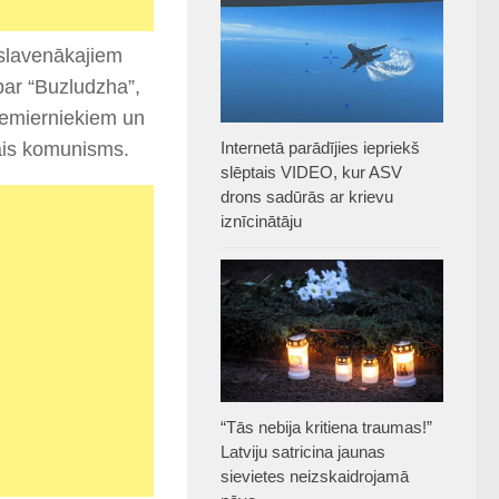
 slavenākajiem
par “Buzludzha”,
nemierniekiem un
Internetā parādījies iepriekš
ākais komunisms.
slēptais VIDEO, kur ASV
drons sadūrās ar krievu
iznīcinātāju
“Tās nebija kritiena traumas!”
Latviju satricina jaunas
sievietes neizskaidrojamā