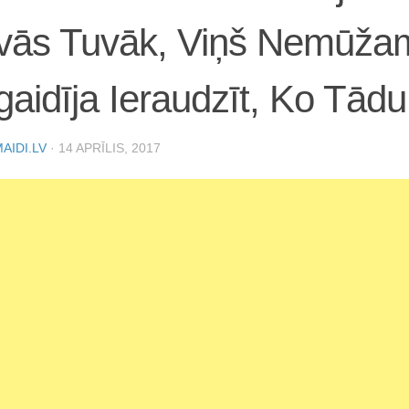
vās Tuvāk, Viņš Nemūža
aidīja Ieraudzīt, Ko Tādu
AIDI.LV
·
14 APRĪLIS, 2017