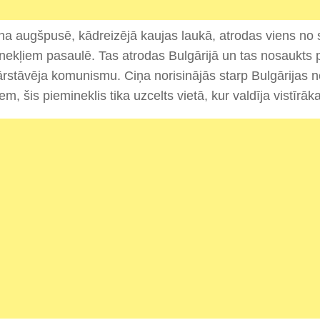
na augšpusē, kādreizējā kaujas laukā, atrodas viens no
nekļiem pasaulē. Tas atrodas Bulgārijā un tas nosaukts 
rstāvēja komunismu. Ciņa norisinājās starp Bulgārijas 
iem, šis piemineklis tika uzcelts vietā, kur valdīja vistīr