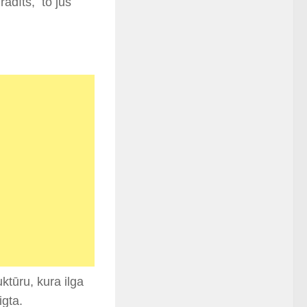
radīts, to jūs
ktūru, kura ilga
igta.