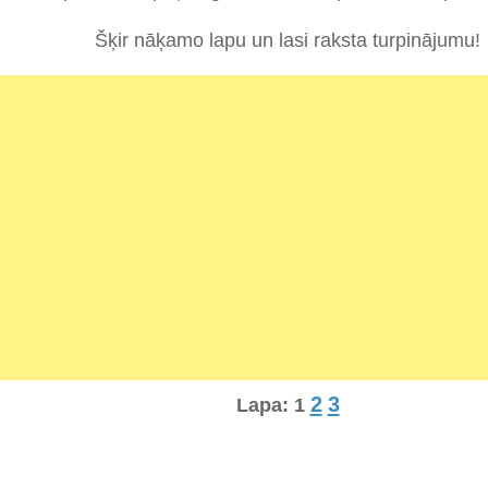
Šķir nāķamo lapu un lasi raksta turpinājumu!
2
3
Lapa:
1