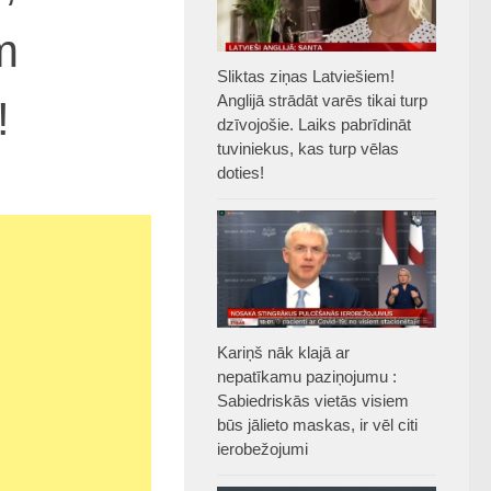
m
Sliktas ziņas Latviešiem!
Anglijā strādāt varēs tikai turp
!
dzīvojošie. Laiks pabrīdināt
tuviniekus, kas turp vēlas
doties!
Kariņš nāk klajā ar
nepatīkamu paziņojumu :
Sabiedriskās vietās visiem
būs jālieto maskas, ir vēl citi
ierobežojumi