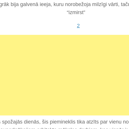
grāk bija galvenā ieeja, kuru norobežoja milzīgi vārti, tač
“izmirst”
spožajās dienās, šis piemineklis tika atzīts par vienu 