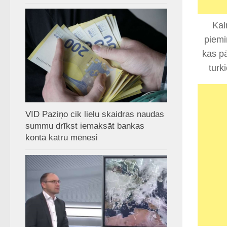
Kal
piemi
kas pā
turk
VID Paziņo cik lielu skaidras naudas
summu drīkst iemaksāt bankas
kontā katru mēnesi