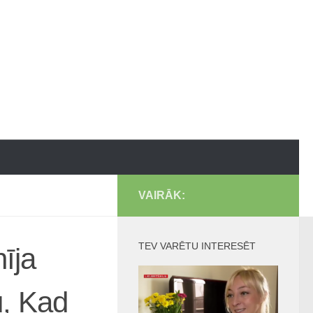
VAIRĀK:
TEV VARĒTU INTERESĒT
īja
u, Kad