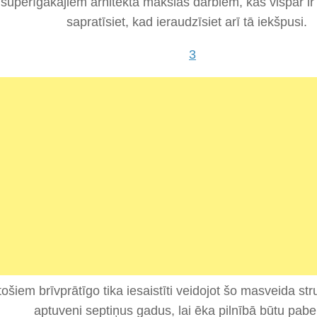
superīgākajiem arhitekta mākslas darbiem, kas vispār ir 
sapratīsiet, kad ieraudzīsiet arī tā iekšpusi.
ošiem brīvprātīgo tika iesaistīti veidojot šo masveida stru
aptuveni septiņus gadus, lai ēka pilnībā būtu pabe