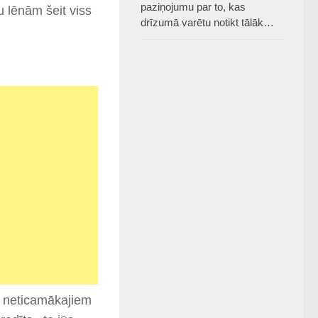
paziņojumu par to, kas
u lēnām šeit viss
drīzumā varētu notikt tālāk…
no neticamākajiem