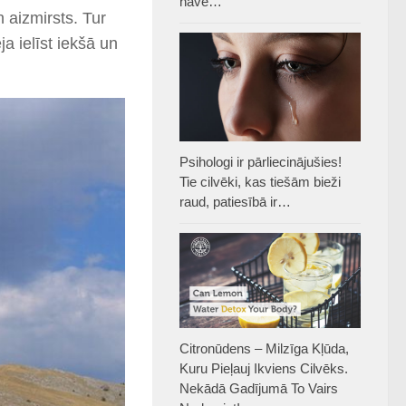
nāve…
aizmirsts. Tur
a ielīst iekšā un
Psihologi ir pārliecinājušies!
Tie cilvēki, kas tiešām bieži
raud, patiesībā ir…
Citronūdens – Milzīga Kļūda,
Kuru Pieļauj Ikviens Cilvēks.
Nekādā Gadījumā To Vairs